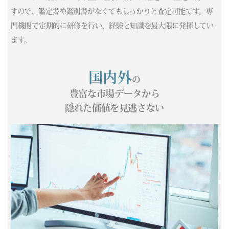
すので、鑑定書や鑑別書がなくてもしっかりと査定可能です。専
(04/30) 買取相場更新 GOLD(±0)PLATINUM(±0)
門機関で定期的に研修を行い、経験と知識を最大限に発揮してい
(04/29) 買取相場更新 GOLD(
-228
)PLATINUM(
-436
)
(04/28) 買取相場更新 GOLD(
-169
)PLATINUM(
-5
)
ます。
(04/27) 買取相場更新 GOLD(
-173
)PLATINUM(
-109
)
(04/26) 買取相場更新 GOLD(±0)PLATINUM(±0)
国内外
の
(04/25) 買取相場更新 GOLD(±0)PLATINUM(±0)
(04/24) 買取相場更新 GOLD(
-185
)PLATINUM(
-303
)
豊富な市場データから
(04/23) 買取相場更新 GOLD(
+37
)PLATINUM(
+148
)
隠れた価値を見逃さない
(04/22) 買取相場更新 GOLD(
-365
)PLATINUM(
-188
)
(04/21) 買取相場更新 GOLD(
+293
)PLATINUM(
-44
)
(04/20) 買取相場更新 GOLD(
-202
)PLATINUM(
-1
)
(04/19) 買取相場更新 GOLD(±0)PLATINUM(±0)
(04/18) 買取相場更新 GOLD(±0)PLATINUM(±0)
(04/17) 買取相場更新 GOLD(
-86
)PLATINUM(
-137
)
(04/16) 買取相場更新 GOLD(
-39
)PLATINUM(
+158
)
(04/15) 買取相場更新 GOLD(
+273
)PLATINUM(
-22
)
(04/14) 買取相場更新 GOLD(
+417
)PLATINUM(
+501
)