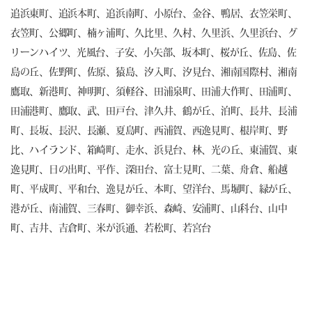
追浜東町、追浜本町、追浜南町、小原台、金谷、鴨居、衣笠栄町、
衣笠町、公郷町、楠ヶ浦町、久比里、久村、久里浜、久里浜台、グ
リーンハイツ、光風台、子安、小矢部、坂本町、桜が丘、佐島、佐
島の丘、佐野町、佐原、猿島、汐入町、汐見台、湘南国際村、湘南
鷹取、新港町、神明町、須軽谷、田浦泉町、田浦大作町、田浦町、
田浦港町、鷹取、武、田戸台、津久井、鶴が丘、泊町、長井、長浦
町、長坂、長沢、長瀬、夏島町、西浦賀、西逸見町、根岸町、野
比、ハイランド、箱崎町、走水、浜見台、林、光の丘、東浦賀、東
逸見町、日の出町、平作、深田台、富士見町、二葉、舟倉、船越
町、平成町、平和台、逸見が丘、本町、望洋台、馬堀町、緑が丘、
港が丘、南浦賀、三春町、御幸浜、森崎、安浦町、山科台、山中
町、吉井、吉倉町、米が浜通、若松町、若宮台