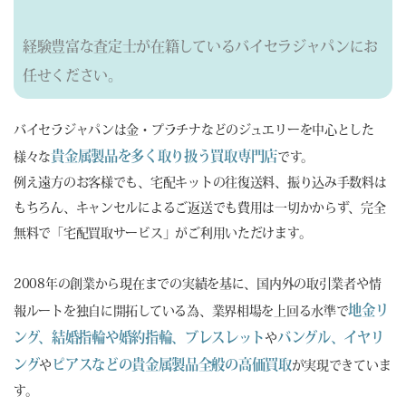
経験豊富な査定士が在籍しているバイセラジャパンにお
任せください。
バイセラジャパンは金・プラチナなどのジュエリーを中心とした
貴金属製品を多く取り扱う買取専門店
様々な
です。
例え遠方のお客様でも、宅配キットの往復送料、振り込み手数料は
もちろん、キャンセルによるご返送でも費用は一切かからず、完全
無料で「宅配買取サービス」がご利用いただけます。
2008年の創業から現在までの実績を基に、国内外の取引業者や情
地金リ
報ルートを独自に開拓している為、業界相場を上回る水準で
ング、結婚指輪や婚約指輪、ブレスレット
バングル、イヤリ
や
ング
ピアスなどの貴金属製品全般の高価買取
や
が実現できていま
す。