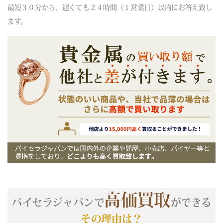
(06/04) 買取相場更新 GOLD(
-185
)PLATINUM(
-380
)
最短３０分から、遅くても２４時間（１営業日）以内にお答え致し
(06/03) 買取相場更新 GOLD(±0)PLATINUM(±0)
ます。
(06/02) 買取相場更新 GOLD(
-231
)PLATINUM(
+5
)
(06/01) 買取相場更新 GOLD(
+228
)PLATINUM(
+84
)
(05/31) 買取相場更新 GOLD(±0)PLATINUM(±0)
(05/30) 買取相場更新 GOLD(±0)PLATINUM(±0)
(05/29) 買取相場更新 GOLD(
+521
)PLATINUM(
-26
)
(05/28) 買取相場更新 GOLD(
-634
)PLATINUM(
-190
)
(05/27) 買取相場更新 GOLD(
-117
)PLATINUM(
+74
)
(05/26) 買取相場更新 GOLD(
-129
)PLATINUM(
-39
)
(05/25) 買取相場更新 GOLD(
+172
)PLATINUM(
-18
)
(05/24) 買取相場更新 GOLD(±0)PLATINUM(±0)
(05/23) 買取相場更新 GOLD(±0)PLATINUM(±0)
(05/22) 買取相場更新 GOLD(±0)PLATINUM(
+57
)
(05/21) 買取相場更新 GOLD(
+183
)PLATINUM(
+134
)
高価買取
(05/20) 買取相場更新 GOLD(
-355
)PLATINUM(
-316
)
バイセラジャパンで
ができる
(05/19) 買取相場更新 GOLD(
+481
)PLATINUM(
+149
)
その理由は？