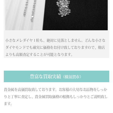
(03/27) 買取相場更新 GOLD(
-736
)PLATINUM(
-613
)
(03/26) 買取相場更新 GOLD(
+10
)PLATINUM(
-43
)
(03/25) 買取相場更新 GOLD(
+1109
)PLATINUM(
+433
)
(03/24) 買取相場更新 GOLD(
-114
)PLATINUM(
-20
)
(03/23) 買取相場更新 GOLD(
-2689
)PLATINUM(
-954
)
(03/22) 買取相場更新 GOLD(±0)PLATINUM(±0)
小さなメレダイヤ１粒も、絶対に見落としません。どんな小さな
(03/21) 買取相場更新 GOLD(±0)PLATINUM(±0)
ダイヤモンドでも確実に価格をお付け致しておりますので、他店
(03/20) 買取相場更新 GOLD(±0)PLATINUM(±0)
よりも高額査定することが可能となります。
(03/19) 買取相場更新 GOLD(
-756
)PLATINUM(
-420
)
(03/18) 買取相場更新 GOLD(
-53
)PLATINUM(
+41
)
(03/17) 買取相場更新 GOLD(
-86
)PLATINUM(
+385
)
(03/16) 買取相場更新 GOLD(
-410
)PLATINUM(
-579
)
豊富な買取実績
（横須賀市）
(03/15) 買取相場更新 GOLD(±0)PLATINUM(±0)
(03/14) 買取相場更新 GOLD(±0)PLATINUM(±0)
貴金属を高価買取致しております。お客様の大切なお品物をしっか
(03/13) 買取相場更新 GOLD(
-313
)PLATINUM(
-70
)
りと丁寧に査定し、貴金属買取価格の根拠もしっかりとご説明致し
(03/12) 買取相場更新 GOLD(
-128
)PLATINUM(
-210
)
ます。
(03/11) 買取相場更新 GOLD(
+518
)PLATINUM(
+316
)