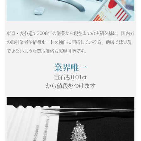
(04/13) 買取相場更新 GOLD(
-362
)PLATINUM(
-325
)
(04/12) 買取相場更新 GOLD(±0)PLATINUM(±0)
(04/11) 買取相場更新 GOLD(±0)PLATINUM(±0)
(04/10) 買取相場更新 GOLD(
+331
)PLATINUM(
+326
)
東京・表参道で2008年の創業から現在までの実績を基に、国内外
(04/09) 買取相場更新 GOLD(
-587
)PLATINUM(
-37
)
の取引業者や情報ルートを独自に開拓している為、他店では実現
(04/08) 買取相場更新 GOLD(
+687
)PLATINUM(
+78
)
できないような買取価格も実現可能です。
(04/07) 買取相場更新 GOLD(
+274
)PLATINUM(
+75
)
(04/06) 買取相場更新 GOLD(
-300
)PLATINUM(
-87
)
業界唯一
(04/05) 買取相場更新 GOLD(±0)PLATINUM(±0)
宝石も0.01ct
(04/04) 買取相場更新 GOLD(±0)PLATINUM(±0)
から値段をつけます
(04/03) 買取相場更新 GOLD(
-37
)PLATINUM(
+421
)
(04/02) 買取相場更新 GOLD(
-36
)PLATINUM(
-271
)
(04/01) 買取相場更新 GOLD(
+758
)PLATINUM(
+410
)
(03/31) 買取相場更新 GOLD(
+413
)PLATINUM(
+273
)
(03/30) 買取相場更新 GOLD(
+335
)PLATINUM(
+87
)
(03/29) 買取相場更新 GOLD(±0)PLATINUM(±0)
(03/28) 買取相場更新 GOLD(±0)PLATINUM(±0)