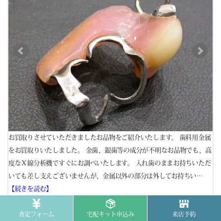
金属
お買取りさせていただきましたお品物をご紹介いたします。 歯科用金属
お
、高
をお買取りいたしました。 金歯、銀歯等の成分が不明なお品物でも、高
を
てお
度なＸ線分析機ですぐにお調べいたします。 入れ歯のままお持ちいただ
度
いても差し支えございませんが、金属以外の部分は外してお持ちい…
し
【続きを読む】
い
貴金属
歯科金属/金歯/銀歯
査定フォーム
宅配キット申込み
来店予約