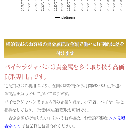
2026/07/21
2026/08/02
2026/07/09
2026/08/04
2026/07/11
2026/07/23
2026/08/06
2026/07/13
2026/07/25
2026/07/27
2026/07/15
2026/07/17
2026/07/29
2026/07/31
2026/07/07
2026/07/19
(06/21) 買取相場更新 GOLD(±0)PLATINUM(±0)
(06/20) 買取相場更新 GOLD(±0)PLATINUM(±0)
platinum
(06/19) 買取相場更新 GOLD(
-584
)PLATINUM(
-371
)
(06/18) 買取相場更新 GOLD(
-143
)PLATINUM(
-275
)
(06/17) 買取相場更新 GOLD(
+172
)PLATINUM(
+275
)
(06/16) 買取相場更新 GOLD(
+79
)PLATINUM(
-10
)
横須賀市のお客様の貴金属買取金額で他社に圧倒的に差を
(06/15) 買取相場更新 GOLD(
+675
)PLATINUM(
+232
)
付けます
(06/14) 買取相場更新 GOLD(±0)PLATINUM(±0)
(06/13) 買取相場更新 GOLD(±0)PLATINUM(±0)
バイセラジャパンは貴金属を多く取り扱う高価
(06/12) 買取相場更新 GOLD(
+530
)PLATINUM(
+359
)
買取専門店です。
(06/11) 買取相場更新 GOLD(
-410
)PLATINUM(
-264
)
宅配買取のご利用により、全国のお客様から月間約8,000点を超え
(06/10) 買取相場更新 GOLD(
-819
)PLATINUM(
-210
)
る商品を買取させて頂いております。
(06/09) 買取相場更新 GOLD(
-30
)PLATINUM(
-118
)
バイセラジャパンでは国内外の企業や問屋、小売店、バイヤー等と
(06/08) 買取相場更新 GOLD(
-821
)PLATINUM(
-632
)
提携をしており、予想外の高価買取も可能です。
(06/07) 買取相場更新 GOLD(±0)PLATINUM(±0)
「査定金額だけ知りたい」というお客様は、お電話不要な
(06/06) 買取相場更新 GOLD(±0)PLATINUM(±0)
＞＞見積
(06/05) 買取相場更新 GOLD(
+96
)PLATINUM(
+117
)
査定＜＜
でお気軽にお問合せください。