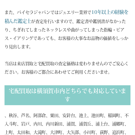
10年以上の経験を
また、バイセラジャパンではジュエリー業界で
積んだ鑑定士
が査定を行いますので、鑑定書や鑑別書がなかった
り、ちぎれてしまったネックレスや曲がってしまった指輪・ピア
ス・イアリングであっても、お客様の大事なお品物の価値をしっか
り見出します。
当店は来店買取と宅配買取の査定価格は変わりませんのでご安心く
ださい。お客様のご都合にあわせてご利用くださいませ。
宅配買取は横須賀市内どちらでも対応していま
す
、秋谷、芦名、阿部倉、粟田、安針台、池上、池田町、稲岡町、不
入斗町、岩戸、内川、内川新田、浦賀、浦賀丘、浦上台、浦郷町、
上町、太田和、大滝町、大津町、大矢部、小川町、荻野、追浜町、