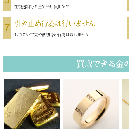
往復送料等も全て当店負担です
引き止め行為は行いません
7
しつこい営業や勧誘等の行為は致しません
買取できる金