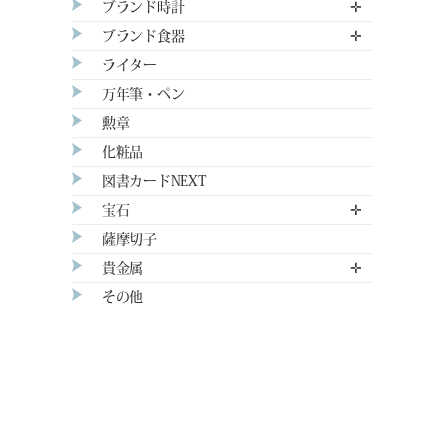
ブランド時計
✛
ブランド食器
✛
ライター
万年筆・ペン
勲章
化粧品
図書カードNEXT
宝石
✛
薩摩切子
貴金属
✛
その他