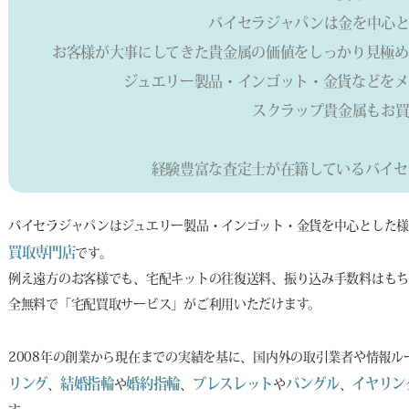
バイセラジャパンは金を中心と
お客様が大事にしてきた貴金属の価値をしっかり見極め
ジュエリー製品・インゴット・金貨などをメ
スクラップ貴金属もお買
経験豊富な査定士が在籍しているバイセ
バイセラジャパンはジュエリー製品・インゴット・金貨を中心とした
買取専門店
です。
例え遠方のお客様でも、宅配キットの往復送料、振り込み手数料はもち
全無料で「宅配買取サービス」がご利用いただけます。
2008年の創業から現在までの実績を基に、国内外の取引業者や情報
リング
結婚指輪
婚約指輪
ブレスレット
バングル
イヤリン
、
や
、
や
、