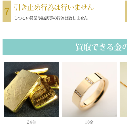
引き止め行為は行いません
7
しつこい営業や勧誘等の行為は致しません
買取できる金
24金
18金