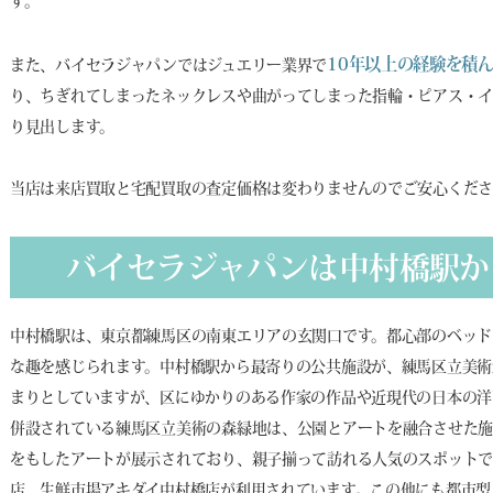
す。
10年以上の経験を積
また、バイセラジャパンではジュエリー業界で
り、ちぎれてしまったネックレスや曲がってしまった指輪・ピアス・イ
り見出します。
当店は来店買取と宅配買取の査定価格は変わりませんのでご安心くだ
バイセラジャパンは中村橋駅か
中村橋駅は、東京都練馬区の南東エリアの玄関口です。都心部のベッド
な趣を感じられます。中村橋駅から最寄りの公共施設が、練馬区立美術
まりとしていますが、区にゆかりのある作家の作品や近現代の日本の洋
併設されている練馬区立美術の森緑地は、公園とアートを融合させた施
をもしたアートが展示されており、親子揃って訪れる人気のスポットで
店、生鮮市場アキダイ中村橋店が利用されています。この他にも都市型