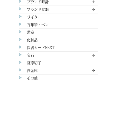
ブランド時計
✛
ブランド食器
✛
ライター
万年筆・ペン
勲章
化粧品
図書カードNEXT
宝石
✛
薩摩切子
貴金属
✛
その他