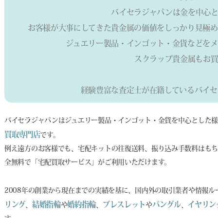
バイセラジャパンは金を中心と
お客様が大事にしてきた貴金属の価値をしっかり見極め
ジュエリー製品・インゴット・金貨などをメ
スクラップ貴金属もお買
経験豊富な査定士が在籍しているバイセ
バイセラジャパンはジュエリー製品・インゴット・金貨を中心とした
買取専門店
です。
例え遠方のお客様でも、宅配キットの往復送料、振り込み手数料はもち
全無料で「宅配買取サービス」がご利用いただけます。
2008年の創業から現在までの実績を基に、国内外の取引業者や情報
リング
結婚指輪
婚約指輪
ブレスレット
バングル
イヤリン
、
や
、
や
、