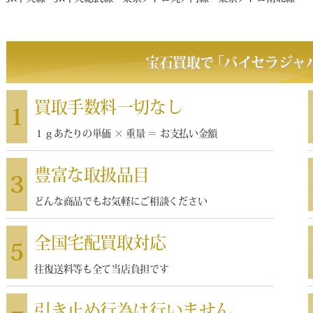
宝石買取で
｢
バイセラジャ
買取手数料一切なし
1
１ｇあたりの単価 × 重量 ＝ お支払い金額
豊富な取扱品目
3
どんな商品でもお気軽にご相談ください
全国宅配買取対応
5
往復送料等も全て当店負担です
引き止め行為は行いません