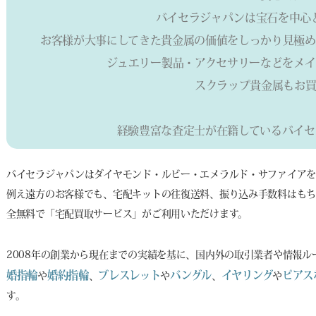
バイセラジャパンは宝石を中心
お客様が大事にしてきた貴金属の価値をしっかり見極め
ジュエリー製品・アクセサリーなどをメイ
スクラップ貴金属もお買
経験豊富な査定士が在籍しているバイセ
バイセラジャパンはダイヤモンド・ルビー・エメラルド・サファイア
例え遠方のお客様でも、宅配キットの往復送料、振り込み手数料はもち
全無料で「宅配買取サービス」がご利用いただけます。
2008年の創業から現在までの実績を基に、国内外の取引業者や情報
婚指輪
婚約指輪
ブレスレット
バングル
イヤリング
ピアス
や
、
や
、
や
す。