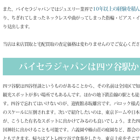
10年以上の経験を積
また、バイセラジャパンではジュエリー業界で
り、ちぎれてしまったネックレスや曲がってしまった指輪・ピアス・イ
り見出します。
当店は来店買取と宅配買取の査定価格は変わりませんのでご安心くだ
バイセラジャパンは四ツ谷駅か
四ツ谷駅は四谷怪談というものがあることから、その名前は全国区で知
観光スポットが多い場所でもあるんです。ほかの地下鉄沿線の駅とも徒
す。四谷で忘れてはいけないのが、迎賓館赤坂離宮です。バロック様式
のスケールに圧倒されます。次いで紹介したいのは、東京ドームや日本
が、こうした有名なスポットに出かけてみるのも良いでしょう。また四
国神社に出かけることも可能です。六義園や椿山荘の庭園など、都会の
ともできます。帰りはアトレ四ツ谷で食事をしたり、東京土産をそこで