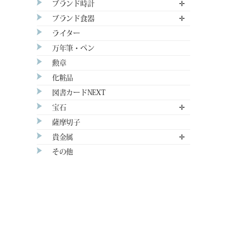
ブランド時計
✛
ブランド食器
✛
ライター
万年筆・ペン
勲章
化粧品
図書カードNEXT
宝石
✛
薩摩切子
貴金属
✛
その他