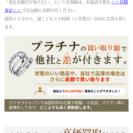
「査定金額だけ知りたい」というお客様は、お電話不要な
(06/07) 買取相場更新 GOLD(±0)PLATINUM(±0)
＞＞見積
(06/06) 買取相場更新 GOLD(±0)PLATINUM(±0)
査定＜＜
でお気軽にお問合せください。
(06/05) 買取相場更新 GOLD(
+96
)PLATINUM(
+117
)
最短３０分から、遅くても２４時間（１営業日）以内にお答え致し
(06/04) 買取相場更新 GOLD(
-185
)PLATINUM(
-380
)
ます。
(06/03) 買取相場更新 GOLD(±0)PLATINUM(±0)
(06/02) 買取相場更新 GOLD(
-231
)PLATINUM(
+5
)
(06/01) 買取相場更新 GOLD(
+228
)PLATINUM(
+84
)
(05/31) 買取相場更新 GOLD(±0)PLATINUM(±0)
(05/30) 買取相場更新 GOLD(±0)PLATINUM(±0)
(05/29) 買取相場更新 GOLD(
+521
)PLATINUM(
-26
)
(05/28) 買取相場更新 GOLD(
-634
)PLATINUM(
-190
)
(05/27) 買取相場更新 GOLD(
-117
)PLATINUM(
+74
)
(05/26) 買取相場更新 GOLD(
-129
)PLATINUM(
-39
)
(05/25) 買取相場更新 GOLD(
+172
)PLATINUM(
-18
)
(05/24) 買取相場更新 GOLD(±0)PLATINUM(±0)
(05/23) 買取相場更新 GOLD(±0)PLATINUM(±0)
(05/22) 買取相場更新 GOLD(±0)PLATINUM(
+57
)