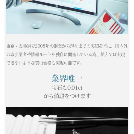
(04/16) 買取相場更新 GOLD(
-39
)PLATINUM(
+158
)
(04/15) 買取相場更新 GOLD(
+273
)PLATINUM(
-22
)
(04/14) 買取相場更新 GOLD(
+417
)PLATINUM(
+501
)
(04/13) 買取相場更新 GOLD(
-362
)PLATINUM(
-325
)
(04/12) 買取相場更新 GOLD(±0)PLATINUM(±0)
(04/11) 買取相場更新 GOLD(±0)PLATINUM(±0)
東京・表参道で2008年の創業から現在までの実績を基に、国内外
(04/10) 買取相場更新 GOLD(
+331
)PLATINUM(
+326
)
の取引業者や情報ルートを独自に開拓している為、他店では実現
(04/09) 買取相場更新 GOLD(
-587
)PLATINUM(
-37
)
できないような買取価格も実現可能です。
(04/08) 買取相場更新 GOLD(
+687
)PLATINUM(
+78
)
(04/07) 買取相場更新 GOLD(
+274
)PLATINUM(
+75
)
業界唯一
(04/06) 買取相場更新 GOLD(
-300
)PLATINUM(
-87
)
宝石も0.01ct
(04/05) 買取相場更新 GOLD(±0)PLATINUM(±0)
から値段をつけます
(04/04) 買取相場更新 GOLD(±0)PLATINUM(±0)
(04/03) 買取相場更新 GOLD(
-37
)PLATINUM(
+421
)
(04/02) 買取相場更新 GOLD(
-36
)PLATINUM(
-271
)
(04/01) 買取相場更新 GOLD(
+758
)PLATINUM(
+410
)
(03/31) 買取相場更新 GOLD(
+413
)PLATINUM(
+273
)