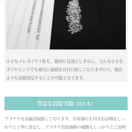
(03/30) 買取相場更新 GOLD(
+335
)PLATINUM(
+87
)
(03/29) 買取相場更新 GOLD(±0)PLATINUM(±0)
(03/28) 買取相場更新 GOLD(±0)PLATINUM(±0)
(03/27) 買取相場更新 GOLD(
-736
)PLATINUM(
-613
)
(03/26) 買取相場更新 GOLD(
+10
)PLATINUM(
-43
)
(03/25) 買取相場更新 GOLD(
+1109
)PLATINUM(
+433
)
(03/24) 買取相場更新 GOLD(
-114
)PLATINUM(
-20
)
(03/23) 買取相場更新 GOLD(
-2689
)PLATINUM(
-954
)
小さなメレダイヤ１粒も、絶対に見落としません。どんな小さな
(03/22) 買取相場更新 GOLD(±0)PLATINUM(±0)
ダイヤモンドでも確実に価格をお付け致しておりますので、他店
(03/21) 買取相場更新 GOLD(±0)PLATINUM(±0)
よりも高額査定することが可能となります。
(03/20) 買取相場更新 GOLD(±0)PLATINUM(±0)
(03/19) 買取相場更新 GOLD(
-756
)PLATINUM(
-420
)
(03/18) 買取相場更新 GOLD(
-53
)PLATINUM(
+41
)
(03/17) 買取相場更新 GOLD(
-86
)PLATINUM(
+385
)
豊富な買取実績
（代々木）
(03/16) 買取相場更新 GOLD(
-410
)PLATINUM(
-579
)
(03/15) 買取相場更新 GOLD(±0)PLATINUM(±0)
プラチナを高価買取致しております。お客様の大切なお品物をしっ
(03/14) 買取相場更新 GOLD(±0)PLATINUM(±0)
かりと丁寧に査定し、プラチナ買取価格の根拠もしっかりとご説明