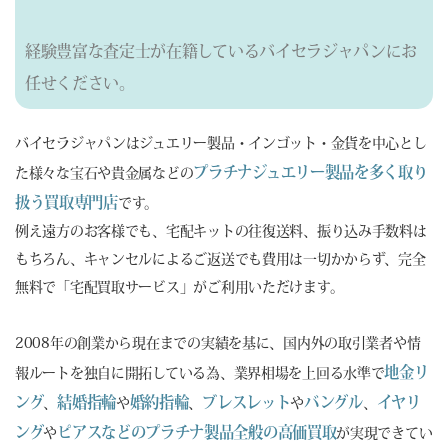
経験豊富な査定士が在籍しているバイセラジャパンにお
任せください。
バイセラジャパンはジュエリー製品・インゴット・金貨を中心とし
プラチナジュエリー製品を多く取り
た様々な宝石や貴金属などの
扱う買取専門店
です。
例え遠方のお客様でも、宅配キットの往復送料、振り込み手数料は
もちろん、キャンセルによるご返送でも費用は一切かからず、完全
無料で「宅配買取サービス」がご利用いただけます。
2008年の創業から現在までの実績を基に、国内外の取引業者や情
地金リ
報ルートを独自に開拓している為、業界相場を上回る水準で
ング
結婚指輪
婚約指輪
ブレスレット
バングル
イヤリ
、
や
、
や
、
ング
ピアスなどのプラチナ製品全般の高価買取
や
が実現できてい