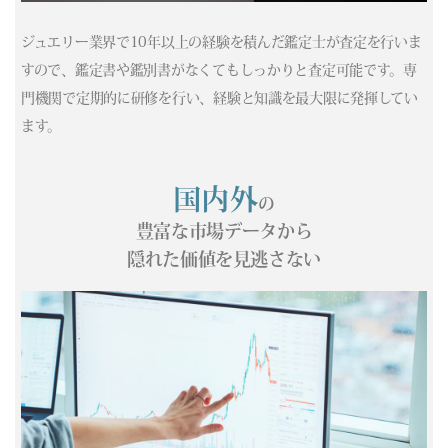
(05/03) 買取相場更新 GOLD(±0)PLATINUM(±0)
ジュエリー業界で10年以上の経験を積んだ鑑定士が査定を行いま
(05/02) 買取相場更新 GOLD(±0)PLATINUM(±0)
すので、鑑定書や鑑別書がなくてもしっかりと査定可能です。専
(05/01) 買取相場更新 GOLD(±0)PLATINUM(±0)
門機関で定期的に研修を行い、経験と知識を最大限に発揮してい
(04/30) 買取相場更新 GOLD(±0)PLATINUM(±0)
(04/29) 買取相場更新 GOLD(
-228
)PLATINUM(
-436
)
ます。
(04/28) 買取相場更新 GOLD(
-169
)PLATINUM(
-5
)
(04/27) 買取相場更新 GOLD(
-173
)PLATINUM(
-109
)
国内外
の
(04/26) 買取相場更新 GOLD(±0)PLATINUM(±0)
(04/25) 買取相場更新 GOLD(±0)PLATINUM(±0)
豊富な市場データから
(04/24) 買取相場更新 GOLD(
-185
)PLATINUM(
-303
)
隠れた価値を見逃さない
(04/23) 買取相場更新 GOLD(
+37
)PLATINUM(
+148
)
(04/22) 買取相場更新 GOLD(
-365
)PLATINUM(
-188
)
(04/21) 買取相場更新 GOLD(
+293
)PLATINUM(
-44
)
(04/20) 買取相場更新 GOLD(
-202
)PLATINUM(
-1
)
(04/19) 買取相場更新 GOLD(±0)PLATINUM(±0)
(04/18) 買取相場更新 GOLD(±0)PLATINUM(±0)
(04/17) 買取相場更新 GOLD(
-86
)PLATINUM(
-137
)