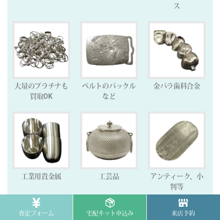
ス
大量のプラチナも
ベルトのバックル
金パラ歯科合金
買取OK
など
工業用貴金属
工芸品
アンティーク、小
判等
査定フォーム
宅配キット申込み
来店予約