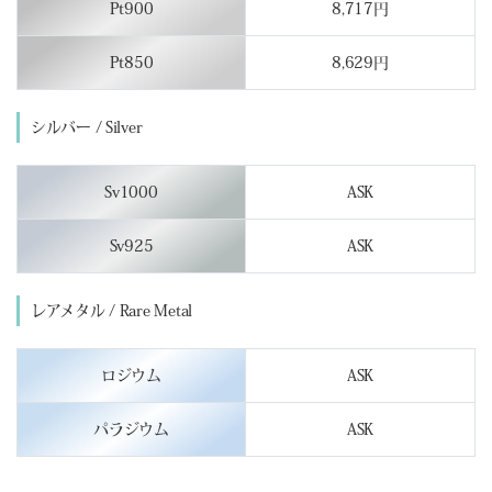
Pt900
8,717円
Pt850
8,629円
シルバー / Silver
Sv1000
ASK
Sv925
ASK
レアメタル / Rare Metal
ロジウム
ASK
パラジウム
ASK