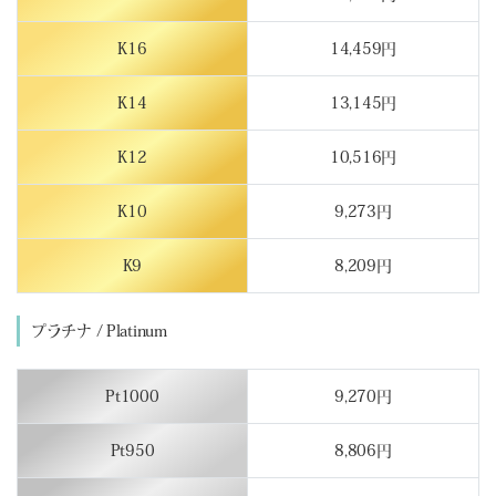
K16
14,459円
K14
13,145円
K12
10,516円
K10
9,273円
K9
8,209円
プラチナ / Platinum
Pt1000
9,270円
Pt950
8,806円