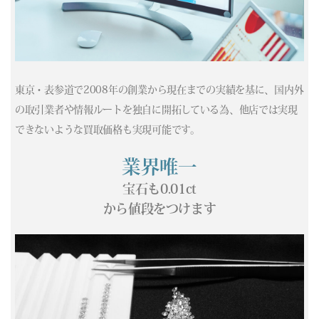
(04/15) 買取相場更新 GOLD(
+273
)PLATINUM(
-22
)
(04/14) 買取相場更新 GOLD(
+417
)PLATINUM(
+501
)
(04/13) 買取相場更新 GOLD(
-362
)PLATINUM(
-325
)
(04/12) 買取相場更新 GOLD(±0)PLATINUM(±0)
(04/11) 買取相場更新 GOLD(±0)PLATINUM(±0)
東京・表参道で2008年の創業から現在までの実績を基に、国内外
(04/10) 買取相場更新 GOLD(
+331
)PLATINUM(
+326
)
の取引業者や情報ルートを独自に開拓している為、他店では実現
(04/09) 買取相場更新 GOLD(
-587
)PLATINUM(
-37
)
できないような買取価格も実現可能です。
(04/08) 買取相場更新 GOLD(
+687
)PLATINUM(
+78
)
(04/07) 買取相場更新 GOLD(
+274
)PLATINUM(
+75
)
業界唯一
(04/06) 買取相場更新 GOLD(
-300
)PLATINUM(
-87
)
宝石も0.01ct
(04/05) 買取相場更新 GOLD(±0)PLATINUM(±0)
から値段をつけます
(04/04) 買取相場更新 GOLD(±0)PLATINUM(±0)
(04/03) 買取相場更新 GOLD(
-37
)PLATINUM(
+421
)
(04/02) 買取相場更新 GOLD(
-36
)PLATINUM(
-271
)
(04/01) 買取相場更新 GOLD(
+758
)PLATINUM(
+410
)
(03/31) 買取相場更新 GOLD(
+413
)PLATINUM(
+273
)
(03/30) 買取相場更新 GOLD(
+335
)PLATINUM(
+87
)