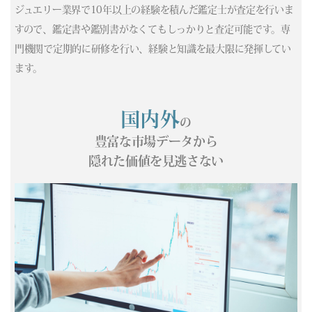
ジュエリー業界で10年以上の経験を積んだ鑑定士が査定を行いま
(05/02) 買取相場更新 GOLD(±0)PLATINUM(±0)
すので、鑑定書や鑑別書がなくてもしっかりと査定可能です。専
(05/01) 買取相場更新 GOLD(±0)PLATINUM(±0)
門機関で定期的に研修を行い、経験と知識を最大限に発揮してい
(04/30) 買取相場更新 GOLD(±0)PLATINUM(±0)
(04/29) 買取相場更新 GOLD(
-228
)PLATINUM(
-436
)
ます。
(04/28) 買取相場更新 GOLD(
-169
)PLATINUM(
-5
)
(04/27) 買取相場更新 GOLD(
-173
)PLATINUM(
-109
)
国内外
の
(04/26) 買取相場更新 GOLD(±0)PLATINUM(±0)
(04/25) 買取相場更新 GOLD(±0)PLATINUM(±0)
豊富な市場データから
(04/24) 買取相場更新 GOLD(
-185
)PLATINUM(
-303
)
隠れた価値を見逃さない
(04/23) 買取相場更新 GOLD(
+37
)PLATINUM(
+148
)
(04/22) 買取相場更新 GOLD(
-365
)PLATINUM(
-188
)
(04/21) 買取相場更新 GOLD(
+293
)PLATINUM(
-44
)
(04/20) 買取相場更新 GOLD(
-202
)PLATINUM(
-1
)
(04/19) 買取相場更新 GOLD(±0)PLATINUM(±0)
(04/18) 買取相場更新 GOLD(±0)PLATINUM(±0)
(04/17) 買取相場更新 GOLD(
-86
)PLATINUM(
-137
)
(04/16) 買取相場更新 GOLD(
-39
)PLATINUM(
+158
)