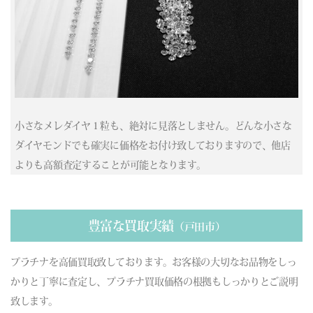
(03/29) 買取相場更新 GOLD(±0)PLATINUM(±0)
(03/28) 買取相場更新 GOLD(±0)PLATINUM(±0)
(03/27) 買取相場更新 GOLD(
-736
)PLATINUM(
-613
)
(03/26) 買取相場更新 GOLD(
+10
)PLATINUM(
-43
)
(03/25) 買取相場更新 GOLD(
+1109
)PLATINUM(
+433
)
(03/24) 買取相場更新 GOLD(
-114
)PLATINUM(
-20
)
(03/23) 買取相場更新 GOLD(
-2689
)PLATINUM(
-954
)
小さなメレダイヤ１粒も、絶対に見落としません。どんな小さな
(03/22) 買取相場更新 GOLD(±0)PLATINUM(±0)
ダイヤモンドでも確実に価格をお付け致しておりますので、他店
(03/21) 買取相場更新 GOLD(±0)PLATINUM(±0)
よりも高額査定することが可能となります。
(03/20) 買取相場更新 GOLD(±0)PLATINUM(±0)
(03/19) 買取相場更新 GOLD(
-756
)PLATINUM(
-420
)
(03/18) 買取相場更新 GOLD(
-53
)PLATINUM(
+41
)
(03/17) 買取相場更新 GOLD(
-86
)PLATINUM(
+385
)
豊富な買取実績
（戸田市）
(03/16) 買取相場更新 GOLD(
-410
)PLATINUM(
-579
)
(03/15) 買取相場更新 GOLD(±0)PLATINUM(±0)
プラチナを高価買取致しております。お客様の大切なお品物をしっ
(03/14) 買取相場更新 GOLD(±0)PLATINUM(±0)
かりと丁寧に査定し、プラチナ買取価格の根拠もしっかりとご説明
(03/13) 買取相場更新 GOLD(
-313
)PLATINUM(
-70
)
致します。