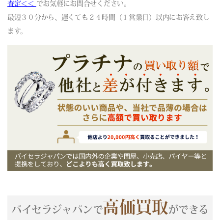
(06/06) 買取相場更新 GOLD(±0)PLATINUM(±0)
査定＜＜
でお気軽にお問合せください。
(06/05) 買取相場更新 GOLD(
+96
)PLATINUM(
+117
)
最短３０分から、遅くても２４時間（１営業日）以内にお答え致し
(06/04) 買取相場更新 GOLD(
-185
)PLATINUM(
-380
)
ます。
(06/03) 買取相場更新 GOLD(±0)PLATINUM(±0)
(06/02) 買取相場更新 GOLD(
-231
)PLATINUM(
+5
)
(06/01) 買取相場更新 GOLD(
+228
)PLATINUM(
+84
)
(05/31) 買取相場更新 GOLD(±0)PLATINUM(±0)
(05/30) 買取相場更新 GOLD(±0)PLATINUM(±0)
(05/29) 買取相場更新 GOLD(
+521
)PLATINUM(
-26
)
(05/28) 買取相場更新 GOLD(
-634
)PLATINUM(
-190
)
(05/27) 買取相場更新 GOLD(
-117
)PLATINUM(
+74
)
(05/26) 買取相場更新 GOLD(
-129
)PLATINUM(
-39
)
(05/25) 買取相場更新 GOLD(
+172
)PLATINUM(
-18
)
(05/24) 買取相場更新 GOLD(±0)PLATINUM(±0)
(05/23) 買取相場更新 GOLD(±0)PLATINUM(±0)
(05/22) 買取相場更新 GOLD(±0)PLATINUM(
+57
)
高価買取
(05/21) 買取相場更新 GOLD(
+183
)PLATINUM(
+134
)
バイセラジャパンで
ができる
(05/20) 買取相場更新 GOLD(
-355
)PLATINUM(
-316
)