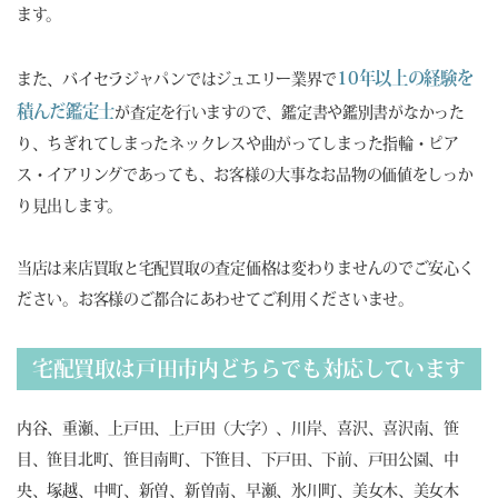
ます。
10年以上の経験を
また、バイセラジャパンではジュエリー業界で
積んだ鑑定士
が査定を行いますので、鑑定書や鑑別書がなかった
り、ちぎれてしまったネックレスや曲がってしまった指輪・ピア
ス・イアリングであっても、お客様の大事なお品物の価値をしっか
り見出します。
当店は来店買取と宅配買取の査定価格は変わりませんのでご安心く
ださい。お客様のご都合にあわせてご利用くださいませ。
宅配買取は戸田市内どちらでも対応しています
内谷、重瀬、上戸田、上戸田（大字）、川岸、喜沢、喜沢南、笹
目、笹目北町、笹目南町、下笹目、下戸田、下前、戸田公園、中
央、塚越、中町、新曽、新曽南、早瀬、氷川町、美女木、美女木