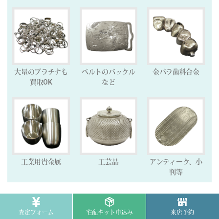
大量のプラチナも
ベルトのバックル
金パラ歯科合金
買取OK
など
工業用貴金属
工芸品
アンティーク、小
判等
査定フォーム
宅配キット申込み
来店予約
その他の買取実績