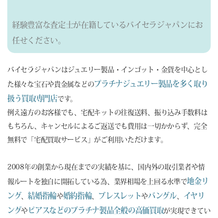
経験豊富な査定士が在籍しているバイセラジャパンにお
任せください。
バイセラジャパンはジュエリー製品・インゴット・金貨を中心とし
プラチナジュエリー製品を多く取り
た様々な宝石や貴金属などの
扱う買取専門店
です。
例え遠方のお客様でも、宅配キットの往復送料、振り込み手数料は
もちろん、キャンセルによるご返送でも費用は一切かからず、完全
無料で「宅配買取サービス」がご利用いただけます。
2008年の創業から現在までの実績を基に、国内外の取引業者や情
地金リ
報ルートを独自に開拓している為、業界相場を上回る水準で
ング
結婚指輪
婚約指輪
ブレスレット
バングル
イヤリ
、
や
、
や
、
ング
ピアスなどのプラチナ製品全般の高価買取
や
が実現できてい