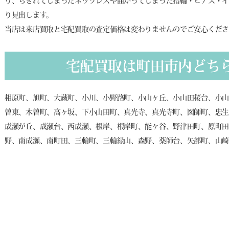
り、ちぎれてしまったネックレスや曲がってしまった指輪・ピアス・イ
り見出します。
当店は来店買取と宅配買取の査定価格は変わりませんのでご安心くだ
宅配買取は町田市内どち
相原町、旭町、大蔵町、小川、小野路町、小山ヶ丘、小山田桜台、小
曽東、木曽町、高ヶ坂、下小山田町、真光寺、真光寺町、図師町、忠
成瀬が丘、成瀬台、西成瀬、根岸、根岸町、能ヶ谷、野津田町、原町
野、南成瀬、南町田、三輪町、三輪緑山、森野、薬師台、矢部町、山