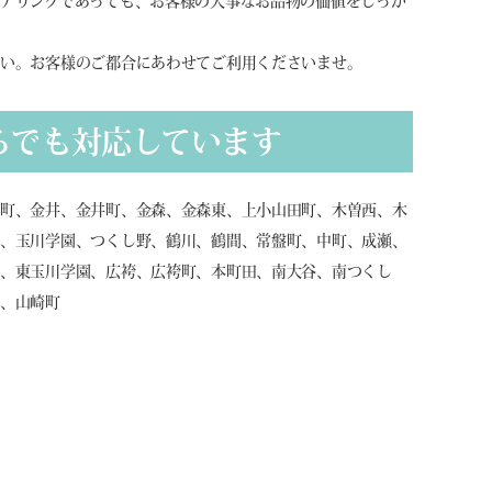
アリングであっても、お客様の大事なお品物の価値をしっか
さい。お客様のご都合にあわせてご利用くださいませ。
らでも対応しています
山町、金井、金井町、金森、金森東、上小山田町、木曽西、木
生、玉川学園、つくし野、鶴川、鶴間、常盤町、中町、成瀬、
田、東玉川学園、広袴、広袴町、本町田、南大谷、南つくし
崎、山崎町