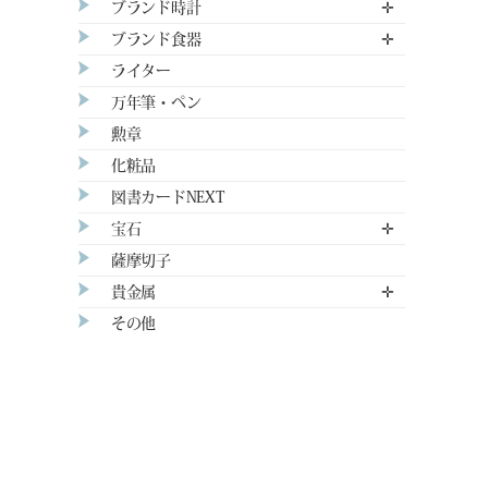
ブランド時計
✛
ブランド食器
✛
ライター
万年筆・ペン
勲章
化粧品
図書カードNEXT
宝石
✛
薩摩切子
貴金属
✛
その他