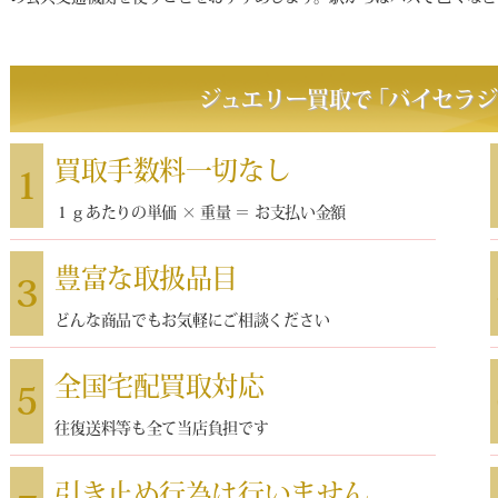
ジュエリー買取で
｢
バイセラジ
買取手数料一切なし
1
１ｇあたりの単価 × 重量 ＝ お支払い金額
豊富な取扱品目
3
どんな商品でもお気軽にご相談ください
全国宅配買取対応
5
往復送料等も全て当店負担です
引き止め行為は行いません