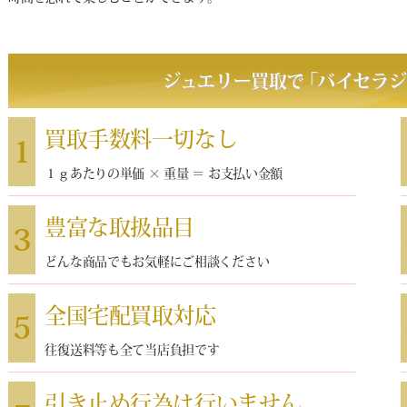
ジュエリー買取で
｢
バイセラジ
買取手数料一切なし
1
１ｇあたりの単価 × 重量 ＝ お支払い金額
豊富な取扱品目
3
どんな商品でもお気軽にご相談ください
全国宅配買取対応
5
往復送料等も全て当店負担です
引き止め行為は行いません