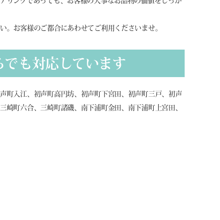
アリングであっても、お客様の大事なお品物の価値をしっか
さい。お客様のご都合にあわせてご利用くださいませ。
らでも対応しています
初声町入江、初声町高円坊、初声町下宮田、初声町三戸、初声
、三崎町六合、三崎町諸磯、南下浦町金田、南下浦町上宮田、