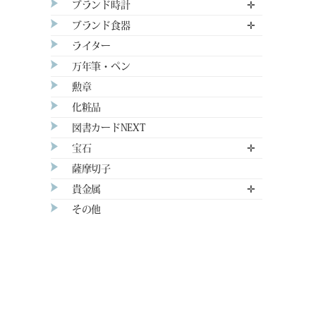
ブランド時計
✛
ブランド食器
✛
ライター
万年筆・ペン
勲章
化粧品
図書カードNEXT
宝石
✛
薩摩切子
貴金属
✛
その他