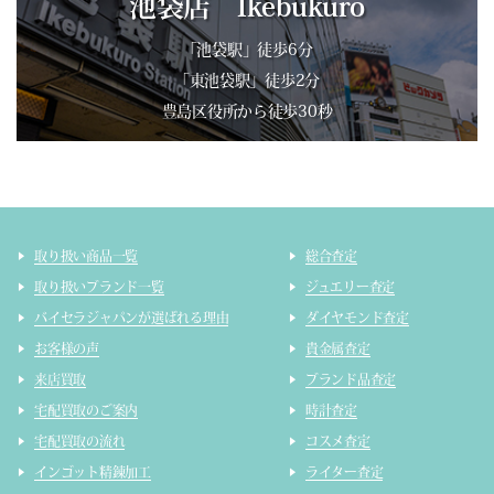
池袋店 Ikebukuro
「池袋駅」徒歩6分
「東池袋駅」徒歩2分
豊島区役所から徒歩30秒
取り扱い商品一覧
総合査定
取り扱いブランド一覧
ジュエリー査定
バイセラジャパンが選ばれる理由
ダイヤモンド査定
お客様の声
貴金属査定
来店買取
ブランド品査定
宅配買取のご案内
時計査定
宅配買取の流れ
コスメ査定
インゴット精錬加工
ライター査定