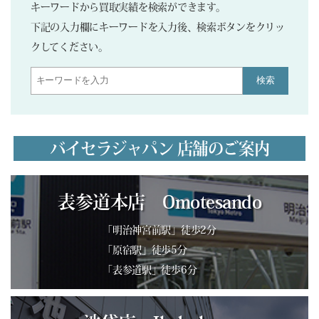
キーワードから買取実績を検索ができます。
下記の入力欄にキーワードを入力後、検索ボタンをクリッ
クしてください。
検索
バイセラジャパン 店舗のご案内
表参道本店 Omotesando
「明治神宮前駅」徒歩2分
「原宿駅」徒歩5分
「表参道駅」徒歩6分