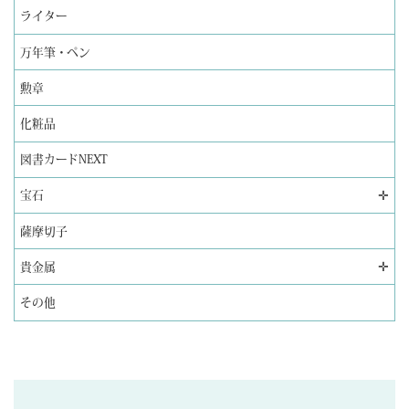
ライター
万年筆・ペン
勲章
化粧品
図書カードNEXT
✛
宝石
薩摩切子
✛
貴金属
その他