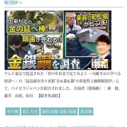
解剖SP～
テレビ東京で放送された「世の中お金で見てみよう ～火曜ヨルの学べる
経済～」の「最高値を次々更新“金＆銀＆銅”の重要性と価格解剖SP」に
て、バイセラジャパンが紹介されました。 出演者（敬称略）： 林 修、
藤井 由依、原田
【続きを読む】
その他
おしらせ
歯科金属/金歯/銀歯
貴金属