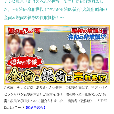
テレビ東京「ありえへん∞世界」で当店が紹介されまし
た。～昭和vs令和世代！“ヤバい昭和の流行”大調査 昭和の
金歯＆銀歯の衝撃の買取価格！～
この度、テレビ東京「ありえへん∞世界」の特集企画にて、当店（バイ
セラジャパン表参道本店）が取材を受け、昭和時代に一般的だった“金
歯・銀歯”の買取について紹介されました。 出演者（敬称略）： SUPER
EIGHT/スーパ
【続きを読む】