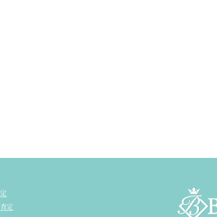
査定
ド査定