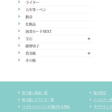
ライター
万年筆・ペン
勲章
化粧品
図書カードNEXT
宝石
✛
薩摩切子
貴金属
✛
その他
取り扱い商品一覧
総合査定
取り扱いブランド一覧
ジュエリー
バイセラジャパンが選ばれる理由
ダイヤモン