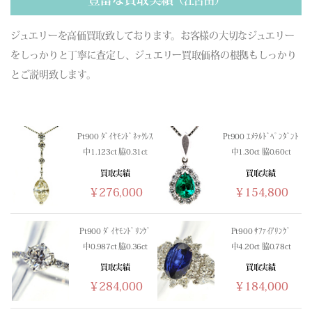
（江古田）
ジュエリーを高価買取致しております。お客様の大切なジュエリー
をしっかりと丁寧に査定し、ジュエリー買取価格の根拠もしっかり
とご説明致します。
Pt900 ﾀﾞｲﾔﾓﾝﾄﾞﾈｯｸﾚｽ
Pt900 ｴﾒﾗﾙﾄﾞﾍﾟﾝﾀﾞﾝﾄ
中1.123ct 脇0.31ct
中1.30ct 脇0.60ct
買取実績
買取実績
￥276,000
￥154,800
Pt900 ﾀﾞｲﾔﾓﾝﾄﾞﾘﾝｸﾞ
Pt900 ｻﾌｧｲｱﾘﾝｸﾞ
中0.987ct 脇0.36ct
中4.20ct 脇0.78ct
買取実績
買取実績
￥284,000
￥184,000