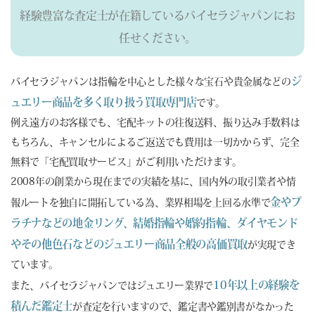
経験豊富な査定士が在籍しているバイセラジャパンにお
任せください。
ジ
バイセラジャパンは指輪を中心とした様々な宝石や貴金属などの
ュエリー商品を多く取り扱う買取専門店
です。
例え遠方のお客様でも、宅配キットの往復送料、振り込み手数料は
もちろん、キャンセルによるご返送でも費用は一切かからず、完全
無料で「宅配買取サービス」がご利用いただけます。
2008年の創業から現在までの実績を基に、国内外の取引業者や情
金やプ
報ルートを独自に開拓している為、業界相場を上回る水準で
ラチナなどの地金リング、結婚指輪や婚約指輪、ダイヤモンド
やその他色石などのジュエリー商品全般の高価買取
が実現でき
ています。
10年以上の経験を
また、バイセラジャパンではジュエリー業界で
積んだ鑑定士
が査定を行いますので、鑑定書や鑑別書がなかった