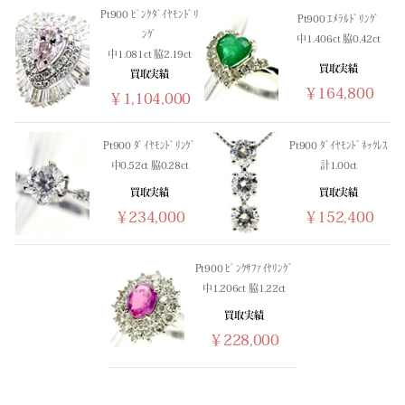
Pt900 ﾋﾟﾝｸﾀﾞｲﾔﾓﾝﾄﾞﾘ
Pt900 ｴﾒﾗﾙﾄﾞﾘﾝｸﾞ
ﾝｸﾞ
中1.406ct 脇0.42ct
中1.081ct 脇2.19ct
買取実績
買取実績
￥164,800
￥1,104,000
Pt900 ﾀﾞｲﾔﾓﾝﾄﾞﾘﾝｸﾞ
Pt900 ﾀﾞｲﾔﾓﾝﾄﾞﾈｯｸﾚｽ
中0.52ct 脇0.28ct
計1.00ct
買取実績
買取実績
￥234,000
￥152,400
Pt900 ﾋﾟﾝｸｻﾌｧｲﾔﾘﾝｸﾞ
中1.206ct 脇1.22ct
買取実績
￥228,000