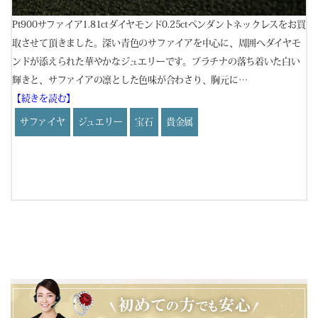
コ
と
Pt900サファイア1.81ctダイヤモンド0.25ctペンダントネックレスをお買
地金
取させて頂きました。深い青色のサファイアを中心に、周囲へダイヤモ
ンドが添えられた華やかなジュエリーです。プラチナの落ち着いた白い
輝きと、サファイアの凛とした色味が合わさり、胸元に…
P
【続きを読む】
き
サファイヤ
ジュエリー
宝石
貴金属
ヤ
ュ
く