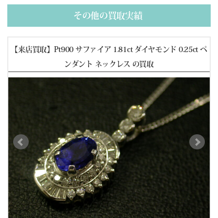
その他の買取実績
ct
【来店買取】Pt900 サファイア 1.81ct ダイヤモンド 0.25ct ペ
【
得に
ンダント ネックレス の買取
ッ