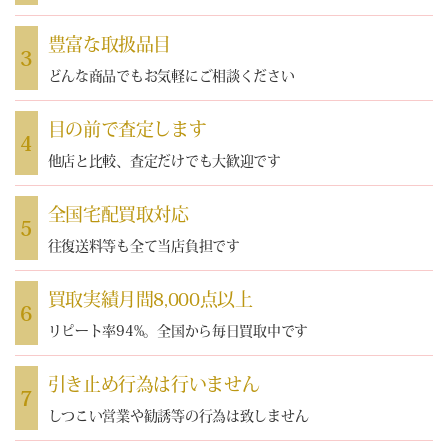
豊富な取扱品目
3
どんな商品でもお気軽にご相談ください
目の前で査定します
4
他店と比較、査定だけでも大歓迎です
全国宅配買取対応
5
往復送料等も全て当店負担です
買取実績月間8,000点以上
6
リピート率94%。全国から毎日買取中です
引き止め行為は行いません
7
しつこい営業や勧誘等の行為は致しません