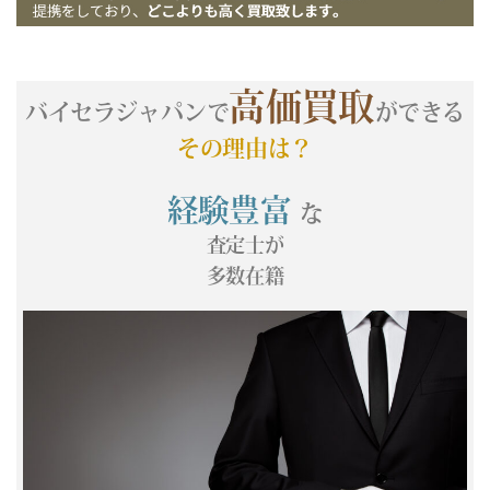
高価買取
バイセラジャパンで
ができる
その理由は？
経験豊富
な
査定士が
多数在籍