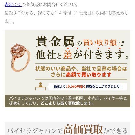
(06/05) 買取相場更新 GOLD(
+96
)PLATINUM(
+117
)
査定＜＜
でお気軽にお問合せください。
(06/04) 買取相場更新 GOLD(
-185
)PLATINUM(
-380
)
最短３０分から、遅くても２４時間（１営業日）以内にお答え致し
(06/03) 買取相場更新 GOLD(±0)PLATINUM(±0)
ます。
(06/02) 買取相場更新 GOLD(
-231
)PLATINUM(
+5
)
(06/01) 買取相場更新 GOLD(
+228
)PLATINUM(
+84
)
(05/31) 買取相場更新 GOLD(±0)PLATINUM(±0)
(05/30) 買取相場更新 GOLD(±0)PLATINUM(±0)
(05/29) 買取相場更新 GOLD(
+521
)PLATINUM(
-26
)
(05/28) 買取相場更新 GOLD(
-634
)PLATINUM(
-190
)
(05/27) 買取相場更新 GOLD(
-117
)PLATINUM(
+74
)
(05/26) 買取相場更新 GOLD(
-129
)PLATINUM(
-39
)
(05/25) 買取相場更新 GOLD(
+172
)PLATINUM(
-18
)
(05/24) 買取相場更新 GOLD(±0)PLATINUM(±0)
(05/23) 買取相場更新 GOLD(±0)PLATINUM(±0)
(05/22) 買取相場更新 GOLD(±0)PLATINUM(
+57
)
(05/21) 買取相場更新 GOLD(
+183
)PLATINUM(
+134
)
高価買取
(05/20) 買取相場更新 GOLD(
-355
)PLATINUM(
-316
)
バイセラジャパンで
ができる