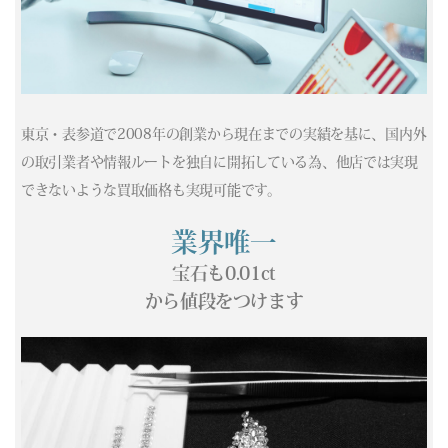
(04/14) 買取相場更新 GOLD(
+417
)PLATINUM(
+501
)
(04/13) 買取相場更新 GOLD(
-362
)PLATINUM(
-325
)
(04/12) 買取相場更新 GOLD(±0)PLATINUM(±0)
(04/11) 買取相場更新 GOLD(±0)PLATINUM(±0)
(04/10) 買取相場更新 GOLD(
+331
)PLATINUM(
+326
)
東京・表参道で2008年の創業から現在までの実績を基に、国内外
(04/09) 買取相場更新 GOLD(
-587
)PLATINUM(
-37
)
の取引業者や情報ルートを独自に開拓している為、他店では実現
(04/08) 買取相場更新 GOLD(
+687
)PLATINUM(
+78
)
できないような買取価格も実現可能です。
(04/07) 買取相場更新 GOLD(
+274
)PLATINUM(
+75
)
(04/06) 買取相場更新 GOLD(
-300
)PLATINUM(
-87
)
業界唯一
(04/05) 買取相場更新 GOLD(±0)PLATINUM(±0)
宝石も0.01ct
(04/04) 買取相場更新 GOLD(±0)PLATINUM(±0)
から値段をつけます
(04/03) 買取相場更新 GOLD(
-37
)PLATINUM(
+421
)
(04/02) 買取相場更新 GOLD(
-36
)PLATINUM(
-271
)
(04/01) 買取相場更新 GOLD(
+758
)PLATINUM(
+410
)
(03/31) 買取相場更新 GOLD(
+413
)PLATINUM(
+273
)
(03/30) 買取相場更新 GOLD(
+335
)PLATINUM(
+87
)
(03/29) 買取相場更新 GOLD(±0)PLATINUM(±0)