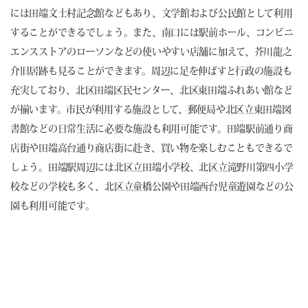
には田端文士村記念館などもあり、文学館および公民館として利用
することができるでしょう。また、南口には駅前ホール、コンビニ
エンスストアのローソンなどの使いやすい店舗に加えて、芥川龍之
介旧居跡も見ることができます。周辺に足を伸ばすと行政の施設も
充実しており、北区田端区民センター、北区東田端ふれあい館など
が揃います。市民が利用する施設として、郵便局や北区立東田端図
書館などの日常生活に必要な施設も利用可能です。田端駅前通り商
店街や田端高台通り商店街に赴き、買い物を楽しむこともできるで
しょう。田端駅周辺には北区立田端小学校、北区立滝野川第四小学
校などの学校も多く、北区立童橋公園や田端西台児童遊園などの公
園も利用可能です。