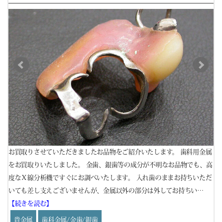
金属
お買取りさせていただきましたお品物をご紹介いたします。 歯科用金属
お
、高
をお買取りいたしました。 金歯、銀歯等の成分が不明なお品物でも、高
を
てお
度なＸ線分析機ですぐにお調べいたします。 入れ歯のままお持ちいただ
度
いても差し支えございませんが、金属以外の部分は外してお持ちい…
し
【続きを読む】
い
貴金属
歯科金属/金歯/銀歯