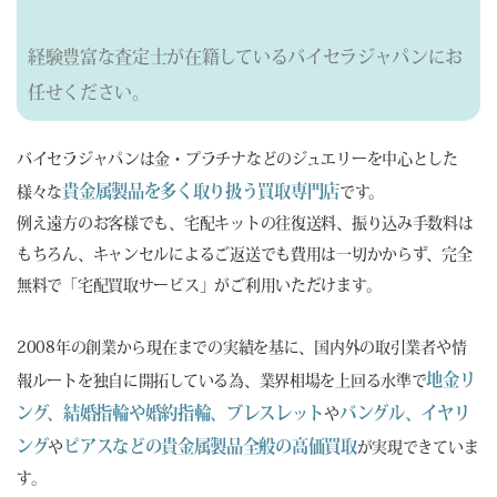
経験豊富な査定士が在籍しているバイセラジャパンにお
任せください。
バイセラジャパンは金・プラチナなどのジュエリーを中心とした
貴金属製品を多く取り扱う買取専門店
様々な
です。
例え遠方のお客様でも、宅配キットの往復送料、振り込み手数料は
もちろん、キャンセルによるご返送でも費用は一切かからず、完全
無料で「宅配買取サービス」がご利用いただけます。
2008年の創業から現在までの実績を基に、国内外の取引業者や情
地金リ
報ルートを独自に開拓している為、業界相場を上回る水準で
ング、結婚指輪や婚約指輪、ブレスレット
バングル、イヤリ
や
ング
ピアスなどの貴金属製品全般の高価買取
や
が実現できていま
す。