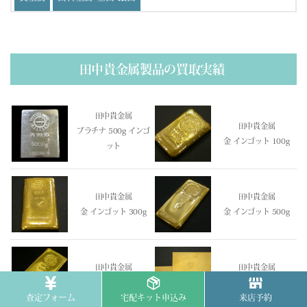
田中貴金属製品の買取実績
田中貴金属
田中貴金属
プラチナ 500g インゴ
金 インゴット 100g
ット
田中貴金属
田中貴金属
金 インゴット 300g
金 インゴット 500g
田中貴金属
田中貴金属
金インゴット 1000g
金板材 100g×2
査定フォーム
宅配キット申込み
来店予約