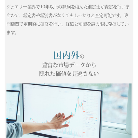
(05/02) 買取相場更新 GOLD(±0)PLATINUM(±0)
ジュエリー業界で10年以上の経験を積んだ鑑定士が査定を行いま
(05/01) 買取相場更新 GOLD(±0)PLATINUM(±0)
すので、鑑定書や鑑別書がなくてもしっかりと査定可能です。専
(04/30) 買取相場更新 GOLD(±0)PLATINUM(±0)
門機関で定期的に研修を行い、経験と知識を最大限に発揮してい
(04/29) 買取相場更新 GOLD(
-228
)PLATINUM(
-436
)
(04/28) 買取相場更新 GOLD(
-169
)PLATINUM(
-5
)
ます。
(04/27) 買取相場更新 GOLD(
-173
)PLATINUM(
-109
)
(04/26) 買取相場更新 GOLD(±0)PLATINUM(±0)
国内外
の
(04/25) 買取相場更新 GOLD(±0)PLATINUM(±0)
(04/24) 買取相場更新 GOLD(
-185
)PLATINUM(
-303
)
豊富な市場データから
(04/23) 買取相場更新 GOLD(
+37
)PLATINUM(
+148
)
隠れた価値を見逃さない
(04/22) 買取相場更新 GOLD(
-365
)PLATINUM(
-188
)
(04/21) 買取相場更新 GOLD(
+293
)PLATINUM(
-44
)
(04/20) 買取相場更新 GOLD(
-202
)PLATINUM(
-1
)
(04/19) 買取相場更新 GOLD(±0)PLATINUM(±0)
(04/18) 買取相場更新 GOLD(±0)PLATINUM(±0)
(04/17) 買取相場更新 GOLD(
-86
)PLATINUM(
-137
)
(04/16) 買取相場更新 GOLD(
-39
)PLATINUM(
+158
)
(04/15) 買取相場更新 GOLD(
+273
)PLATINUM(
-22
)