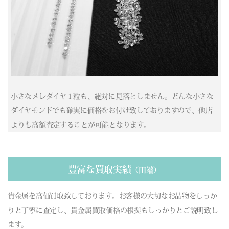
(03/28) 買取相場更新 GOLD(±0)PLATINUM(±0)
(03/27) 買取相場更新 GOLD(
-736
)PLATINUM(
-613
)
(03/26) 買取相場更新 GOLD(
+10
)PLATINUM(
-43
)
(03/25) 買取相場更新 GOLD(
+1109
)PLATINUM(
+433
)
(03/24) 買取相場更新 GOLD(
-114
)PLATINUM(
-20
)
(03/23) 買取相場更新 GOLD(
-2689
)PLATINUM(
-954
)
(03/22) 買取相場更新 GOLD(±0)PLATINUM(±0)
小さなメレダイヤ１粒も、絶対に見落としません。どんな小さな
(03/21) 買取相場更新 GOLD(±0)PLATINUM(±0)
ダイヤモンドでも確実に価格をお付け致しておりますので、他店
(03/20) 買取相場更新 GOLD(±0)PLATINUM(±0)
よりも高額査定することが可能となります。
(03/19) 買取相場更新 GOLD(
-756
)PLATINUM(
-420
)
(03/18) 買取相場更新 GOLD(
-53
)PLATINUM(
+41
)
(03/17) 買取相場更新 GOLD(
-86
)PLATINUM(
+385
)
(03/16) 買取相場更新 GOLD(
-410
)PLATINUM(
-579
)
豊富な買取実績
（田端）
(03/15) 買取相場更新 GOLD(±0)PLATINUM(±0)
(03/14) 買取相場更新 GOLD(±0)PLATINUM(±0)
貴金属を高価買取致しております。お客様の大切なお品物をしっか
(03/13) 買取相場更新 GOLD(
-313
)PLATINUM(
-70
)
りと丁寧に査定し、貴金属買取価格の根拠もしっかりとご説明致し
(03/12) 買取相場更新 GOLD(
-128
)PLATINUM(
-210
)
ます。