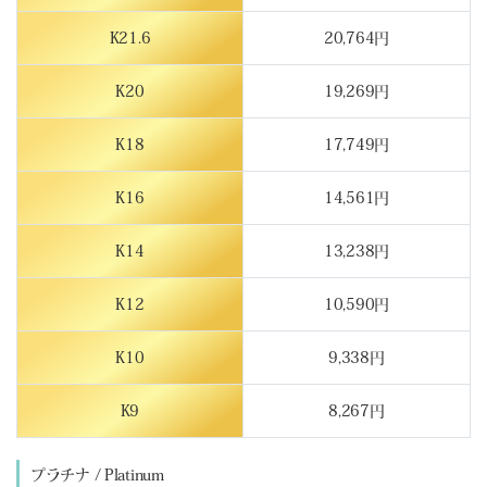
K21.6
20,764円
K20
19,269円
K18
17,749円
K16
14,561円
K14
13,238円
K12
10,590円
K10
9,338円
K9
8,267円
プラチナ / Platinum