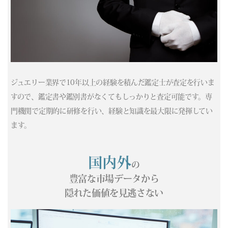
(05/07) 買取相場更新 GOLD(
+62
)PLATINUM(
+590
)
(05/06) 買取相場更新 GOLD(±0)PLATINUM(±0)
(05/05) 買取相場更新 GOLD(±0)PLATINUM(±0)
(05/04) 買取相場更新 GOLD(±0)PLATINUM(±0)
(05/03) 買取相場更新 GOLD(±0)PLATINUM(±0)
(05/02) 買取相場更新 GOLD(±0)PLATINUM(±0)
ジュエリー業界で10年以上の経験を積んだ鑑定士が査定を行いま
(05/01) 買取相場更新 GOLD(±0)PLATINUM(±0)
すので、鑑定書や鑑別書がなくてもしっかりと査定可能です。専
(04/30) 買取相場更新 GOLD(±0)PLATINUM(±0)
門機関で定期的に研修を行い、経験と知識を最大限に発揮してい
(04/29) 買取相場更新 GOLD(
-228
)PLATINUM(
-436
)
(04/28) 買取相場更新 GOLD(
-169
)PLATINUM(
-5
)
ます。
(04/27) 買取相場更新 GOLD(
-173
)PLATINUM(
-109
)
(04/26) 買取相場更新 GOLD(±0)PLATINUM(±0)
国内外
の
(04/25) 買取相場更新 GOLD(±0)PLATINUM(±0)
(04/24) 買取相場更新 GOLD(
-185
)PLATINUM(
-303
)
豊富な市場データから
(04/23) 買取相場更新 GOLD(
+37
)PLATINUM(
+148
)
隠れた価値を見逃さない
(04/22) 買取相場更新 GOLD(
-365
)PLATINUM(
-188
)
(04/21) 買取相場更新 GOLD(
+293
)PLATINUM(
-44
)