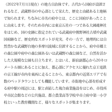
（2022年7月1日現在）の地方自治体です。古代から国府が設置さ
れるなど、武蔵野市の中心部として栄えた、歴史と由緒ある土地柄
で知られます。ちなみに市名の府中とは、ここに国府があったこと
に由来します。そのため市内には東京五社の一つである大國魂神社
をはじめ、国の史跡に指定されている武蔵府中熊野神社古墳や武蔵
国府跡など、歴史的なスポットが充実。その一方で、地理的には自
然豊かな武蔵野台地の多摩川流域に位置することから、府中市郷土
の森公園や府中の森公園あるいは武蔵野の森公園など、自然を活か
した大規模な公園も目立ちます。とはいえ、新宿副都心から20キロ
メートル圏にあることに加え、都心部にアクセスに優れた京王電鉄
の京王線が市内を東西に走ることから、東京都内の近郊エリアで有
数のベッドタウンとしても機能しています。市街地中心部を形成す
る府中駅の周辺には、駅と直結した複合商業施設をはじめ、市役所
や市民会館などの公共施設、都立農業高等学校や市立府中第一小学
校といった教育機関など、様々なスポットが集まります。