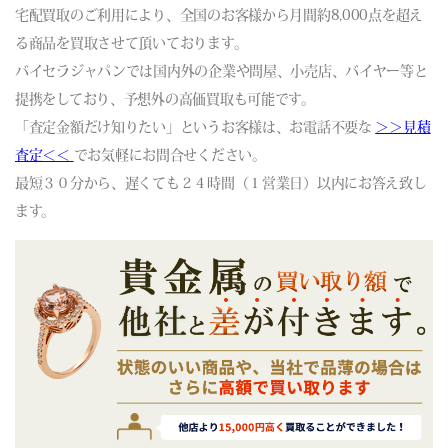
宅配買取のご利用により、全国のお客様から月間約8,000点を超え
(06/10) 買取相場更新 GOLD(
-819
)PLATINUM(
-210
)
る商品を買取させて頂いております。
(06/09) 買取相場更新 GOLD(
-30
)PLATINUM(
-118
)
バイセラジャパンでは国内外の企業や問屋、小売店、バイヤー等と
(06/08) 買取相場更新 GOLD(
-821
)PLATINUM(
-632
)
提携をしており、予想外の高価買取も可能です。
(06/07) 買取相場更新 GOLD(±0)PLATINUM(±0)
「査定金額だけ知りたい」というお客様は、お電話不要な
(06/06) 買取相場更新 GOLD(±0)PLATINUM(±0)
＞＞見積
(06/05) 買取相場更新 GOLD(
+96
)PLATINUM(
+117
)
査定＜＜
でお気軽にお問合せください。
(06/04) 買取相場更新 GOLD(
-185
)PLATINUM(
-380
)
最短３０分から、遅くても２４時間（１営業日）以内にお答え致し
(06/03) 買取相場更新 GOLD(±0)PLATINUM(±0)
ます。
(06/02) 買取相場更新 GOLD(
-231
)PLATINUM(
+5
)
(06/01) 買取相場更新 GOLD(
+228
)PLATINUM(
+84
)
(05/31) 買取相場更新 GOLD(±0)PLATINUM(±0)
(05/30) 買取相場更新 GOLD(±0)PLATINUM(±0)
(05/29) 買取相場更新 GOLD(
+521
)PLATINUM(
-26
)
(05/28) 買取相場更新 GOLD(
-634
)PLATINUM(
-190
)
(05/27) 買取相場更新 GOLD(
-117
)PLATINUM(
+74
)
(05/26) 買取相場更新 GOLD(
-129
)PLATINUM(
-39
)
(05/25) 買取相場更新 GOLD(
+172
)PLATINUM(
-18
)