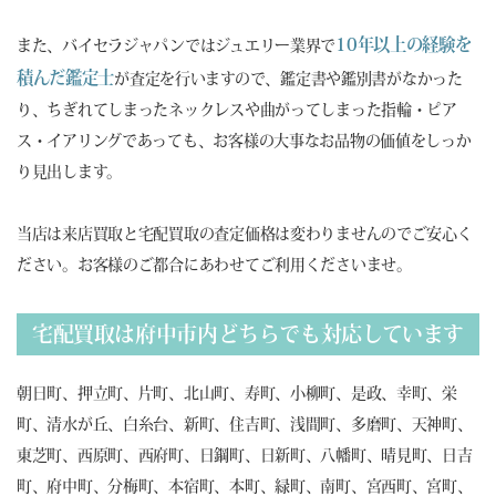
10年以上の経験を
また、バイセラジャパンではジュエリー業界で
積んだ鑑定士
が査定を行いますので、鑑定書や鑑別書がなかった
り、ちぎれてしまったネックレスや曲がってしまった指輪・ピア
ス・イアリングであっても、お客様の大事なお品物の価値をしっか
り見出します。
当店は来店買取と宅配買取の査定価格は変わりませんのでご安心く
ださい。お客様のご都合にあわせてご利用くださいませ。
宅配買取は府中市内どちらでも対応しています
朝日町、押立町、片町、北山町、寿町、小柳町、是政、幸町、栄
町、清水が丘、白糸台、新町、住吉町、浅間町、多磨町、天神町、
東芝町、西原町、西府町、日鋼町、日新町、八幡町、晴見町、日吉
町、府中町、分梅町、本宿町、本町、緑町、南町、宮西町、宮町、