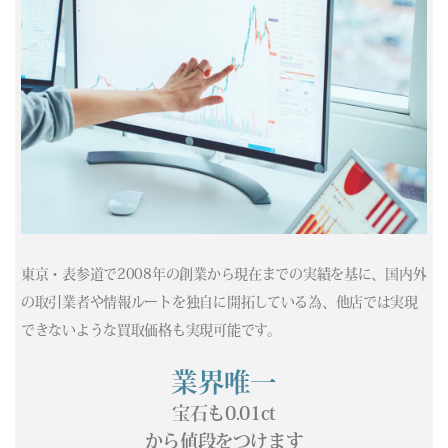
(04/20) 買取相場更新 GOLD(
-202
)PLATINUM(
-1
)
(04/19) 買取相場更新 GOLD(±0)PLATINUM(±0)
(04/18) 買取相場更新 GOLD(±0)PLATINUM(±0)
(04/17) 買取相場更新 GOLD(
-86
)PLATINUM(
-137
)
(04/16) 買取相場更新 GOLD(
-39
)PLATINUM(
+158
)
(04/15) 買取相場更新 GOLD(
+273
)PLATINUM(
-22
)
(04/14) 買取相場更新 GOLD(
+417
)PLATINUM(
+501
)
(04/13) 買取相場更新 GOLD(
-362
)PLATINUM(
-325
)
(04/12) 買取相場更新 GOLD(±0)PLATINUM(±0)
(04/11) 買取相場更新 GOLD(±0)PLATINUM(±0)
(04/10) 買取相場更新 GOLD(
+331
)PLATINUM(
+326
)
東京・表参道で2008年の創業から現在までの実績を基に、国内外
(04/09) 買取相場更新 GOLD(
-587
)PLATINUM(
-37
)
の取引業者や情報ルートを独自に開拓している為、他店では実現
(04/08) 買取相場更新 GOLD(
+687
)PLATINUM(
+78
)
できないような買取価格も実現可能です。
(04/07) 買取相場更新 GOLD(
+274
)PLATINUM(
+75
)
(04/06) 買取相場更新 GOLD(
-300
)PLATINUM(
-87
)
業界唯一
(04/05) 買取相場更新 GOLD(±0)PLATINUM(±0)
宝石も0.01ct
(04/04) 買取相場更新 GOLD(±0)PLATINUM(±0)
から値段をつけます
(04/03) 買取相場更新 GOLD(
-37
)PLATINUM(
+421
)