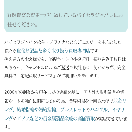
経験豊富な査定士が在籍しているバイセラジャパンにお
任せください。
バイセラジャパンは金・プラチナなどのジュエリーを中心とした
貴金属製品を多く取り扱う買取専門店
様々な
です。
例え遠方のお客様でも、宅配キットの往復送料、振り込み手数料は
もちろん、キャンセルによるご返送でも費用は一切かからず、完全
無料で「宅配買取サービス」がご利用いただけます。
2008年の創業から現在までの実績を基に、国内外の取引業者や情
地金リ
報ルートを独自に開拓している為、業界相場を上回る水準で
ング、結婚指輪や婚約指輪、ブレスレット
バングル、イヤリ
や
ング
ピアスなどの貴金属製品全般の高価買取
や
が実現できていま
す。