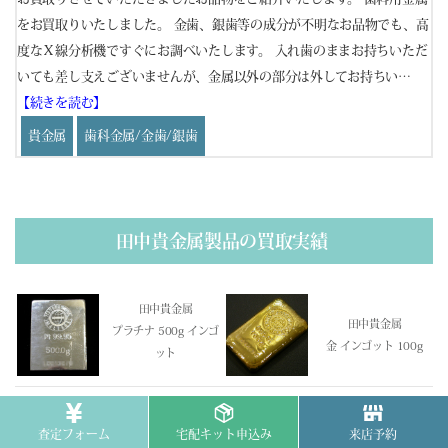
、高
をお買取りいたしました。 金歯、銀歯等の成分が不明なお品物でも、高
を
てお
度なＸ線分析機ですぐにお調べいたします。 入れ歯のままお持ちいただ
度
いても差し支えございませんが、金属以外の部分は外してお持ちい…
し
【続きを読む】
い
貴金属
歯科金属/金歯/銀歯
田中貴金属製品の買取実績
田中貴金属
田中貴金属
プラチナ 500g インゴ
金 インゴット 100g
ット
田中貴金属
田中貴金属
査定フォーム
宅配キット申込み
来店予約