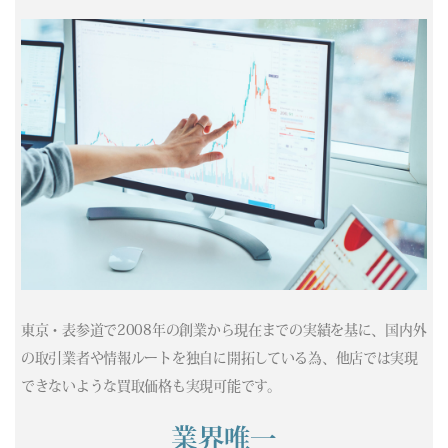
(04/23) 買取相場更新 GOLD(
+37
)PLATINUM(
+148
)
(04/22) 買取相場更新 GOLD(
-365
)PLATINUM(
-188
)
(04/21) 買取相場更新 GOLD(
+293
)PLATINUM(
-44
)
(04/20) 買取相場更新 GOLD(
-202
)PLATINUM(
-1
)
(04/19) 買取相場更新 GOLD(±0)PLATINUM(±0)
(04/18) 買取相場更新 GOLD(±0)PLATINUM(±0)
(04/17) 買取相場更新 GOLD(
-86
)PLATINUM(
-137
)
(04/16) 買取相場更新 GOLD(
-39
)PLATINUM(
+158
)
(04/15) 買取相場更新 GOLD(
+273
)PLATINUM(
-22
)
(04/14) 買取相場更新 GOLD(
+417
)PLATINUM(
+501
)
(04/13) 買取相場更新 GOLD(
-362
)PLATINUM(
-325
)
(04/12) 買取相場更新 GOLD(±0)PLATINUM(±0)
(04/11) 買取相場更新 GOLD(±0)PLATINUM(±0)
東京・表参道で2008年の創業から現在までの実績を基に、国内外
(04/10) 買取相場更新 GOLD(
+331
)PLATINUM(
+326
)
の取引業者や情報ルートを独自に開拓している為、他店では実現
(04/09) 買取相場更新 GOLD(
-587
)PLATINUM(
-37
)
できないような買取価格も実現可能です。
(04/08) 買取相場更新 GOLD(
+687
)PLATINUM(
+78
)
(04/07) 買取相場更新 GOLD(
+274
)PLATINUM(
+75
)
業界唯一