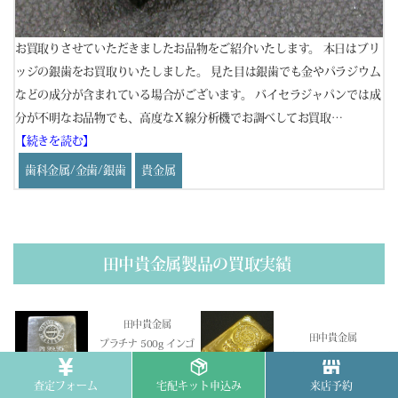
銀歯
お買取りさせていただきましたお品物をご紹介いたします。 本日はブリ
お
談く
ッジの銀歯をお買取りいたしました。 見た目は銀歯でも金やパラジウム
を
す。
などの成分が含まれている場合がございます。 バイセラジャパンでは成
度
分が不明なお品物でも、高度なＸ線分析機でお調べしてお買取…
い
【続きを読む】
【
歯科金属/金歯/銀歯
貴金属
田中貴金属製品の買取実績
田中貴金属
田中貴金属
プラチナ 500g インゴ
金 インゴット 100g
ット
査定フォーム
宅配キット申込み
来店予約