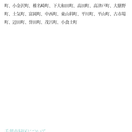
町、小金沢町、椎名崎町、下大和田町、高田町、高津戸町、大膳野
町、土気町、富岡町、中西町、東山科町、平川町、平山町、古市場
町、辺田町、誉田町、茂呂町、小食土町
千葉市緑区について