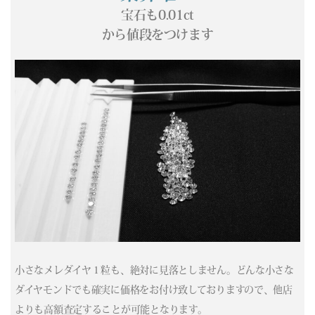
(04/06) 買取相場更新 GOLD(
-300
)PLATINUM(
-87
)
宝石も0.01ct
(04/05) 買取相場更新 GOLD(±0)PLATINUM(±0)
から値段をつけます
(04/04) 買取相場更新 GOLD(±0)PLATINUM(±0)
(04/03) 買取相場更新 GOLD(
-37
)PLATINUM(
+421
)
(04/02) 買取相場更新 GOLD(
-36
)PLATINUM(
-271
)
(04/01) 買取相場更新 GOLD(
+758
)PLATINUM(
+410
)
(03/31) 買取相場更新 GOLD(
+413
)PLATINUM(
+273
)
(03/30) 買取相場更新 GOLD(
+335
)PLATINUM(
+87
)
(03/29) 買取相場更新 GOLD(±0)PLATINUM(±0)
(03/28) 買取相場更新 GOLD(±0)PLATINUM(±0)
(03/27) 買取相場更新 GOLD(
-736
)PLATINUM(
-613
)
(03/26) 買取相場更新 GOLD(
+10
)PLATINUM(
-43
)
(03/25) 買取相場更新 GOLD(
+1109
)PLATINUM(
+433
)
(03/24) 買取相場更新 GOLD(
-114
)PLATINUM(
-20
)
(03/23) 買取相場更新 GOLD(
-2689
)PLATINUM(
-954
)
小さなメレダイヤ１粒も、絶対に見落としません。どんな小さな
(03/22) 買取相場更新 GOLD(±0)PLATINUM(±0)
ダイヤモンドでも確実に価格をお付け致しておりますので、他店
(03/21) 買取相場更新 GOLD(±0)PLATINUM(±0)
よりも高額査定することが可能となります。
(03/20) 買取相場更新 GOLD(±0)PLATINUM(±0)