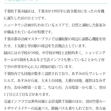
千葉県千葉市緑区は、千葉市が1992年に政令都市になったのを機
に誕生した区のひとつです。
ニュータウン計画が行われているエリアで、自然と調和した街並み
が構成されているのが特徴です。
千葉市都市計画マスタープランでは鎌取駅の周辺に副都心機能を持
たせ、土気駅と誉田駅の周辺を生活拠点としています。
緑区には小学校が16校、中学校が8校と比較的多く、ショッピング
モールが5箇所もあるなど生活インフラも整っていることから子育
て中の世帯を中心に人口増加が続いています。
千葉県内でも団地が数多く設置されており、あずみが丘ワンレッド
ヒルズ、あすみが丘東、大木土台団地、大椎台団地、越智はなみず
き台、おゆみ野第一と第二、ちはら台、古市場第一から第三、誉田
1丁目と2丁目などがあります。
交通インフラではJR外房線と京浜電鉄千原線のほか、羽田空港ルー
トやマイライナーの高速バス、路線バスも乗り入れており、各方面