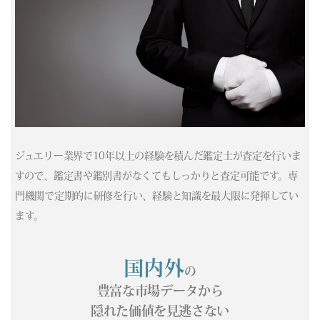
(05/10) 買取相場更新 GOLD(±0)PLATINUM(±0)
(05/09) 買取相場更新 GOLD(±0)PLATINUM(±0)
(05/08) 買取相場更新 GOLD(
+22
)PLATINUM(
-169
)
(05/07) 買取相場更新 GOLD(
+62
)PLATINUM(
+590
)
(05/06) 買取相場更新 GOLD(±0)PLATINUM(±0)
(05/05) 買取相場更新 GOLD(±0)PLATINUM(±0)
(05/04) 買取相場更新 GOLD(±0)PLATINUM(±0)
(05/03) 買取相場更新 GOLD(±0)PLATINUM(±0)
ジュエリー業界で10年以上の経験を積んだ鑑定士が査定を行いま
(05/02) 買取相場更新 GOLD(±0)PLATINUM(±0)
すので、鑑定書や鑑別書がなくてもしっかりと査定可能です。専
(05/01) 買取相場更新 GOLD(±0)PLATINUM(±0)
門機関で定期的に研修を行い、経験と知識を最大限に発揮してい
(04/30) 買取相場更新 GOLD(±0)PLATINUM(±0)
(04/29) 買取相場更新 GOLD(
-228
)PLATINUM(
-436
)
ます。
(04/28) 買取相場更新 GOLD(
-169
)PLATINUM(
-5
)
(04/27) 買取相場更新 GOLD(
-173
)PLATINUM(
-109
)
国内外
の
(04/26) 買取相場更新 GOLD(±0)PLATINUM(±0)
(04/25) 買取相場更新 GOLD(±0)PLATINUM(±0)
豊富な市場データから
(04/24) 買取相場更新 GOLD(
-185
)PLATINUM(
-303
)
隠れた価値を見逃さない