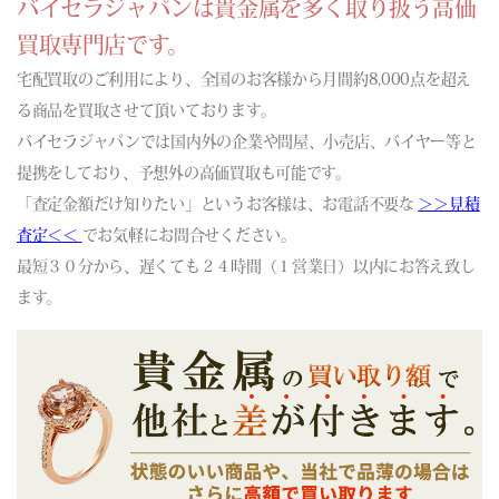
(06/14) 買取相場更新 GOLD(±0)PLATINUM(±0)
バイセラジャパンは貴金属を多く取り扱う高価
(06/13) 買取相場更新 GOLD(±0)PLATINUM(±0)
買取専門店です。
(06/12) 買取相場更新 GOLD(
+530
)PLATINUM(
+359
)
宅配買取のご利用により、全国のお客様から月間約8,000点を超え
(06/11) 買取相場更新 GOLD(
-410
)PLATINUM(
-264
)
る商品を買取させて頂いております。
(06/10) 買取相場更新 GOLD(
-819
)PLATINUM(
-210
)
バイセラジャパンでは国内外の企業や問屋、小売店、バイヤー等と
(06/09) 買取相場更新 GOLD(
-30
)PLATINUM(
-118
)
提携をしており、予想外の高価買取も可能です。
(06/08) 買取相場更新 GOLD(
-821
)PLATINUM(
-632
)
「査定金額だけ知りたい」というお客様は、お電話不要な
(06/07) 買取相場更新 GOLD(±0)PLATINUM(±0)
＞＞見積
(06/06) 買取相場更新 GOLD(±0)PLATINUM(±0)
査定＜＜
でお気軽にお問合せください。
(06/05) 買取相場更新 GOLD(
+96
)PLATINUM(
+117
)
最短３０分から、遅くても２４時間（１営業日）以内にお答え致し
(06/04) 買取相場更新 GOLD(
-185
)PLATINUM(
-380
)
ます。
(06/03) 買取相場更新 GOLD(±0)PLATINUM(±0)
(06/02) 買取相場更新 GOLD(
-231
)PLATINUM(
+5
)
(06/01) 買取相場更新 GOLD(
+228
)PLATINUM(
+84
)
(05/31) 買取相場更新 GOLD(±0)PLATINUM(±0)
(05/30) 買取相場更新 GOLD(±0)PLATINUM(±0)
(05/29) 買取相場更新 GOLD(
+521
)PLATINUM(
-26
)
(05/28) 買取相場更新 GOLD(
-634
)PLATINUM(
-190
)