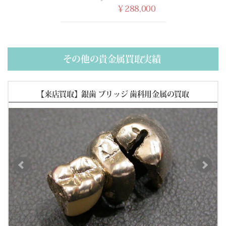
(02/13) 買取相場更新 GOLD(
-724
)PLATINUM(
-499
)
￥288,000
(02/12) 買取相場更新 GOLD(
-53
)PLATINUM(
-154
)
(02/11) 買取相場更新 GOLD(
-355
)PLATINUM(±0)
(02/10) 買取相場更新 GOLD(
+326
)PLATINUM(
+15
)
(02/09) 買取相場更新 GOLD(
+1087
)PLATINUM(
+749
)
その他の貴金属買取実績
【来店買取】銀歯 ブリッジ 歯科用金属の買取