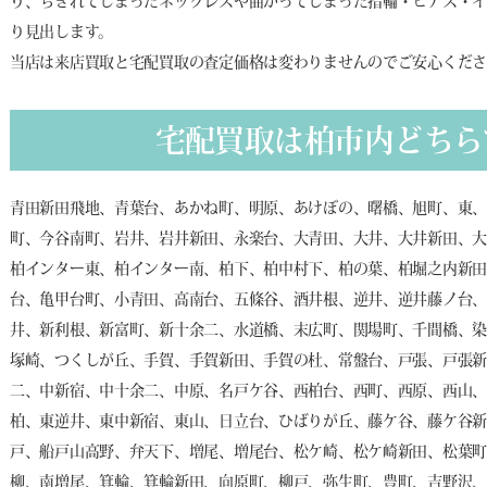
り、ちぎれてしまったネックレスや曲がってしまった指輪・ピアス・イ
り見出します。
当店は来店買取と宅配買取の査定価格は変わりませんのでご安心くだ
宅配買取は柏市内どちら
青田新田飛地、青葉台、あかね町、明原、あけぼの、曙橋、旭町、東
町、今谷南町、岩井、岩井新田、永楽台、大青田、大井、大井新田、
柏インター東、柏インター南、柏下、柏中村下、柏の葉、柏堀之内新
台、亀甲台町、小青田、高南台、五條谷、酒井根、逆井、逆井藤ノ台
井、新利根、新富町、新十余二、水道橋、末広町、関場町、千間橋、
塚崎、つくしが丘、手賀、手賀新田、手賀の杜、常盤台、戸張、戸張
二、中新宿、中十余二、中原、名戸ケ谷、西柏台、西町、西原、西山
柏、東逆井、東中新宿、東山、日立台、ひばりが丘、藤ケ谷、藤ケ谷
戸、船戸山高野、弁天下、増尾、増尾台、松ケ崎、松ケ崎新田、松葉
柳、南増尾、箕輪、箕輪新田、向原町、柳戸、弥生町、豊町、吉野沢