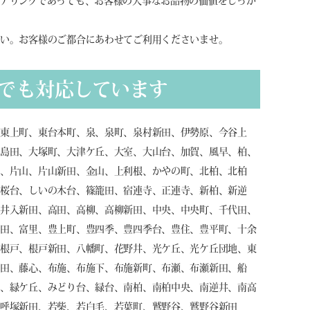
アリングであっても、お客様の大事なお品物の価値をしっか
さい。お客様のご都合にあわせてご利用くださいませ。
でも対応しています
、東上町、東台本町、泉、泉町、泉村新田、伊勢原、今谷上
大島田、大塚町、大津ケ丘、大室、大山台、加賀、風早、柏、
田、片山、片山新田、金山、上利根、かやの町、北柏、北柏
、桜台、しいの木台、篠籠田、宿連寺、正連寺、新柏、新逆
染井入新田、高田、高柳、高柳新田、中央、中央町、千代田、
新田、富里、豊上町、豊四季、豊四季台、豊住、豊平町、十余
、根戸、根戸新田、八幡町、花野井、光ケ丘、光ケ丘団地、東
新田、藤心、布施、布施下、布施新町、布瀬、布瀬新田、船
町、緑ケ丘、みどり台、緑台、南柏、南柏中央、南逆井、南高
、呼塚新田、若柴、若白毛、若葉町、鷲野谷、鷲野谷新田