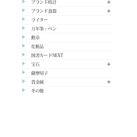
ブランド時計
✛
ブランド食器
✛
ライター
万年筆・ペン
勲章
化粧品
図書カードNEXT
宝石
✛
薩摩切子
貴金属
✛
その他