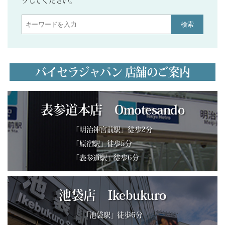
クしてください。
検索
バイセラジャパン 店舗のご案内
表参道本店 Omotesando
「明治神宮前駅」徒歩2分
「原宿駅」徒歩5分
「表参道駅」徒歩6分
池袋店 Ikebukuro
「池袋駅」徒歩6分