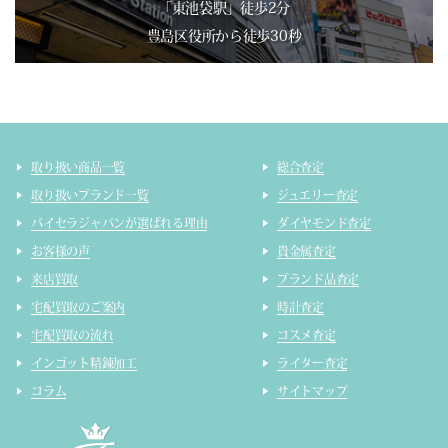
「東池袋駅」徒歩2分
豊島区役所から徒歩30秒
取り扱い商品一覧
総合査定
取り扱いブランド一覧
ジュエリー査定
バイセラジャパンが選ばれる理由
ダイヤモンド査定
お客様の声
貴金属査定
来店買取
ブランド品査定
宅配買取のご案内
時計査定
宅配買取の流れ
コスメ査定
インゴット精錬加工
ライター査定
コラム
サイトマップ