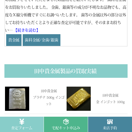
をお買取りいたしました。 金歯、銀歯等の成分が不明なお品物でも、高
を
度なＸ線分析機ですぐにお調べいたします。 歯等の金属以外の部分は外
頭
してお持ちいただくとより正確な査定が可能ですが、そのままお持ち
し
い…
【続きを読む】
【
貴金属
歯科金属/金歯/銀歯
田中貴金属製品の買取実績
田中貴金属
田中貴金属
プラチナ 500g インゴ
金 インゴット 100g
ット
田中貴金属
田中貴金属
査定フォーム
宅配キット申込み
来店予約