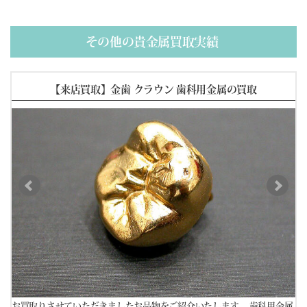
(02/09) 買取相場更新 GOLD(
+1087
)PLATINUM(
+749
)
(02/08) 買取相場更新 GOLD(±0)PLATINUM(±0)
(02/07) 買取相場更新 GOLD(±0)PLATINUM(±0)
その他の貴金属買取実績
(02/06) 買取相場更新 GOLD(
-360
)PLATINUM(
-598
)
まし
【来店買取】金歯 クラウン 歯科用金属の買取
P～
べる
に
お買取りさせていただきましたお品物をご紹介いたします。 歯科用金属
お