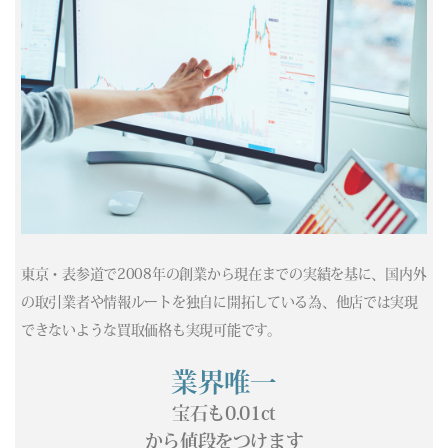
(04/19) 買取相場更新 GOLD(±0)PLATINUM(±0)
(04/18) 買取相場更新 GOLD(±0)PLATINUM(±0)
(04/17) 買取相場更新 GOLD(
-86
)PLATINUM(
-137
)
(04/16) 買取相場更新 GOLD(
-39
)PLATINUM(
+158
)
(04/15) 買取相場更新 GOLD(
+273
)PLATINUM(
-22
)
(04/14) 買取相場更新 GOLD(
+417
)PLATINUM(
+501
)
(04/13) 買取相場更新 GOLD(
-362
)PLATINUM(
-325
)
(04/12) 買取相場更新 GOLD(±0)PLATINUM(±0)
(04/11) 買取相場更新 GOLD(±0)PLATINUM(±0)
(04/10) 買取相場更新 GOLD(
+331
)PLATINUM(
+326
)
(04/09) 買取相場更新 GOLD(
-587
)PLATINUM(
-37
)
東京・表参道で2008年の創業から現在までの実績を基に、国内外
(04/08) 買取相場更新 GOLD(
+687
)PLATINUM(
+78
)
の取引業者や情報ルートを独自に開拓している為、他店では実現
(04/07) 買取相場更新 GOLD(
+274
)PLATINUM(
+75
)
できないような買取価格も実現可能です。
(04/06) 買取相場更新 GOLD(
-300
)PLATINUM(
-87
)
(04/05) 買取相場更新 GOLD(±0)PLATINUM(±0)
業界唯一
(04/04) 買取相場更新 GOLD(±0)PLATINUM(±0)
宝石も0.01ct
(04/03) 買取相場更新 GOLD(
-37
)PLATINUM(
+421
)
から値段をつけます
(04/02) 買取相場更新 GOLD(
-36
)PLATINUM(
-271
)