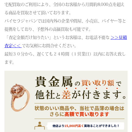
宅配買取のご利用により、全国のお客様から月間約8,000点を超え
(06/09) 買取相場更新 GOLD(
-30
)PLATINUM(
-118
)
る商品を買取させて頂いております。
(06/08) 買取相場更新 GOLD(
-821
)PLATINUM(
-632
)
バイセラジャパンでは国内外の企業や問屋、小売店、バイヤー等と
(06/07) 買取相場更新 GOLD(±0)PLATINUM(±0)
提携をしており、予想外の高価買取も可能です。
(06/06) 買取相場更新 GOLD(±0)PLATINUM(±0)
「査定金額だけ知りたい」というお客様は、お電話不要な
(06/05) 買取相場更新 GOLD(
+96
)PLATINUM(
+117
)
＞＞見積
(06/04) 買取相場更新 GOLD(
-185
)PLATINUM(
-380
)
査定＜＜
でお気軽にお問合せください。
(06/03) 買取相場更新 GOLD(±0)PLATINUM(±0)
最短３０分から、遅くても２４時間（１営業日）以内にお答え致し
(06/02) 買取相場更新 GOLD(
-231
)PLATINUM(
+5
)
ます。
(06/01) 買取相場更新 GOLD(
+228
)PLATINUM(
+84
)
(05/31) 買取相場更新 GOLD(±0)PLATINUM(±0)
(05/30) 買取相場更新 GOLD(±0)PLATINUM(±0)
(05/29) 買取相場更新 GOLD(
+521
)PLATINUM(
-26
)
(05/28) 買取相場更新 GOLD(
-634
)PLATINUM(
-190
)
(05/27) 買取相場更新 GOLD(
-117
)PLATINUM(
+74
)
(05/26) 買取相場更新 GOLD(
-129
)PLATINUM(
-39
)
(05/25) 買取相場更新 GOLD(
+172
)PLATINUM(
-18
)
(05/24) 買取相場更新 GOLD(±0)PLATINUM(±0)