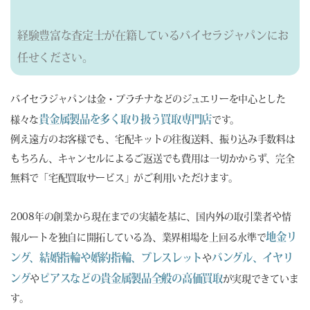
経験豊富な査定士が在籍しているバイセラジャパンにお
任せください。
バイセラジャパンは金・プラチナなどのジュエリーを中心とした
貴金属製品を多く取り扱う買取専門店
様々な
です。
例え遠方のお客様でも、宅配キットの往復送料、振り込み手数料は
もちろん、キャンセルによるご返送でも費用は一切かからず、完全
無料で「宅配買取サービス」がご利用いただけます。
2008年の創業から現在までの実績を基に、国内外の取引業者や情
地金リ
報ルートを独自に開拓している為、業界相場を上回る水準で
ング、結婚指輪や婚約指輪、ブレスレット
バングル、イヤリ
や
ング
ピアスなどの貴金属製品全般の高価買取
や
が実現できていま
す。