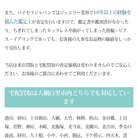
10年以上の経験を
また、バイセラジャパンではジュエリー業界で
積んだ鑑定士
が査定を行いますので、鑑定書や鑑別書がなかった
り、ちぎれてしまったネックレスや曲がってしまった指輪・ピア
ス・イアリングであっても、お客様の大事なお品物の価値をしっか
り見出します。
当店は来店買取と宅配買取の査定価格は変わりませんのでご安心く
ださい。お客様のご都合にあわせてご利用くださいませ。
宅配買取は大網白里市内どちらでも対応してい
ます
池田、砂田、上谷新田、大網、大竹、柿餅、桂山、金谷郷、上貝
塚、萱野、神房、木崎、北飯塚、北今泉、北横川、北吉田、季美の
森南、経田、九十根、小中、小西、駒込、下ケ傍示、四天木、清