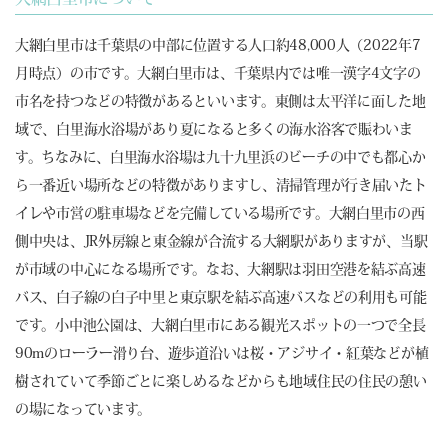
大網白里市は千葉県の中部に位置する人口約48,000人（2022年7
月時点）の市です。大網白里市は、千葉県内では唯一漢字4文字の
市名を持つなどの特徴があるといいます。東側は太平洋に面した地
域で、白里海水浴場があり夏になると多くの海水浴客で賑わいま
す。ちなみに、白里海水浴場は九十九里浜のビーチの中でも都心か
ら一番近い場所などの特徴がありますし、清掃管理が行き届いたト
イレや市営の駐車場などを完備している場所です。大網白里市の西
側中央は、JR外房線と東金線が合流する大網駅がありますが、当駅
が市域の中心になる場所です。なお、大網駅は羽田空港を結ぶ高速
バス、白子線の白子中里と東京駅を結ぶ高速バスなどの利用も可能
です。小中池公園は、大網白里市にある観光スポットの一つで全長
90mのローラー滑り台、遊歩道沿いは桜・アジサイ・紅葉などが植
樹されていて季節ごとに楽しめるなどからも地域住民の住民の憩い
の場になっています。