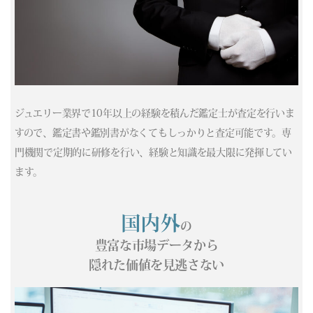
(05/06) 買取相場更新 GOLD(±0)PLATINUM(±0)
(05/05) 買取相場更新 GOLD(±0)PLATINUM(±0)
(05/04) 買取相場更新 GOLD(±0)PLATINUM(±0)
(05/03) 買取相場更新 GOLD(±0)PLATINUM(±0)
(05/02) 買取相場更新 GOLD(±0)PLATINUM(±0)
(05/01) 買取相場更新 GOLD(±0)PLATINUM(±0)
ジュエリー業界で10年以上の経験を積んだ鑑定士が査定を行いま
(04/30) 買取相場更新 GOLD(±0)PLATINUM(±0)
すので、鑑定書や鑑別書がなくてもしっかりと査定可能です。専
(04/29) 買取相場更新 GOLD(
-228
)PLATINUM(
-436
)
門機関で定期的に研修を行い、経験と知識を最大限に発揮してい
(04/28) 買取相場更新 GOLD(
-169
)PLATINUM(
-5
)
(04/27) 買取相場更新 GOLD(
-173
)PLATINUM(
-109
)
ます。
(04/26) 買取相場更新 GOLD(±0)PLATINUM(±0)
(04/25) 買取相場更新 GOLD(±0)PLATINUM(±0)
国内外
の
(04/24) 買取相場更新 GOLD(
-185
)PLATINUM(
-303
)
(04/23) 買取相場更新 GOLD(
+37
)PLATINUM(
+148
)
豊富な市場データから
(04/22) 買取相場更新 GOLD(
-365
)PLATINUM(
-188
)
隠れた価値を見逃さない
(04/21) 買取相場更新 GOLD(
+293
)PLATINUM(
-44
)
(04/20) 買取相場更新 GOLD(
-202
)PLATINUM(
-1
)