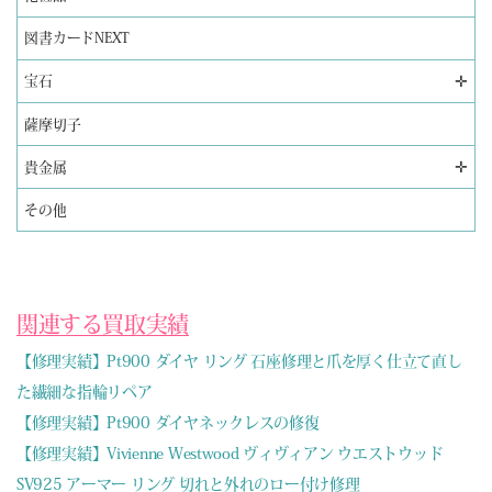
図書カードNEXT
✛
宝石
薩摩切子
✛
貴金属
その他
関連する買取実績
【修理実績】Pt900 ダイヤ リング 石座修理と爪を厚く仕立て直し
た繊細な指輪リペア
【修理実績】Pt900 ダイヤネックレスの修復
【修理実績】Vivienne Westwood ヴィヴィアン ウエストウッド
SV925 アーマー リング 切れと外れのロー付け修理