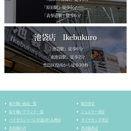
「原宿駅」徒歩5分
「表参道駅」徒歩6分
池袋店 Ikebukuro
「池袋駅」徒歩6分
「東池袋駅」徒歩2分
豊島区役所から徒歩30秒
取り扱い商品一覧
総合査定
取り扱いブランド一覧
ジュエリー査定
バイセラジャパンが選ばれる理由
ダイヤモンド査定
お客様の声
貴金属査定