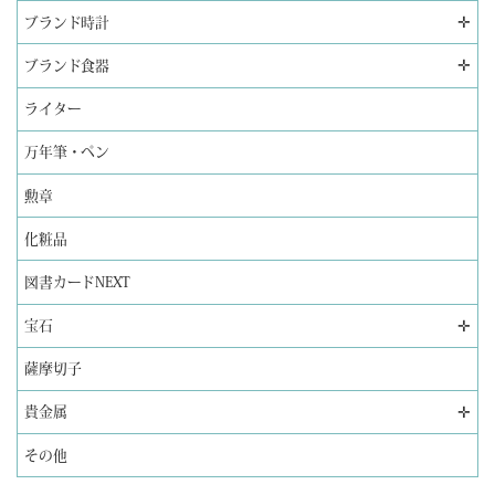
✛
ブランド時計
✛
ブランド食器
ライター
万年筆・ペン
勲章
化粧品
図書カードNEXT
✛
宝石
薩摩切子
✛
貴金属
その他