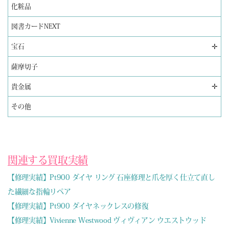
化粧品
図書カードNEXT
✛
宝石
薩摩切子
✛
貴金属
その他
関連する買取実績
【修理実績】Pt900 ダイヤ リング 石座修理と爪を厚く仕立て直し
た繊細な指輪リペア
【修理実績】Pt900 ダイヤネックレスの修復
【修理実績】Vivienne Westwood ヴィヴィアン ウエストウッド