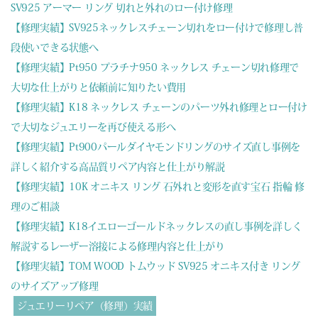
SV925 アーマー リング 切れと外れのロー付け修理
【修理実績】SV925ネックレスチェーン切れをロー付けで修理し普
段使いできる状態へ
【修理実績】Pt950 プラチナ950 ネックレス チェーン切れ修理で
大切な仕上がりと依頼前に知りたい費用
【修理実績】K18 ネックレス チェーンのパーツ外れ修理とロー付け
で大切なジュエリーを再び使える形へ
【修理実績】Pt900パールダイヤモンドリングのサイズ直し事例を
詳しく紹介する高品質リペア内容と仕上がり解説
【修理実績】10K オニキス リング 石外れと変形を直す宝石 指輪 修
理のご相談
【修理実績】K18イエローゴールドネックレスの直し事例を詳しく
解説するレーザー溶接による修理内容と仕上がり
【修理実績】TOM WOOD トムウッド SV925 オニキス付き リング
のサイズアップ修理
ジュエリーリペア（修理）実績