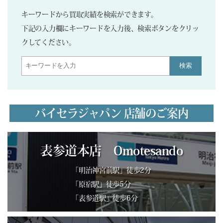
キーワードから買取実績を検索ができます。
下記の入力欄にキーワードを入力後、検索ボタンをクリッ
クしてください。
検索
バイセラジャパン 店舗のご案内
表参道本店 Omotesando
「明治神宮前駅」徒歩2分
「原宿駅」徒歩5分
「表参道駅」徒歩6分