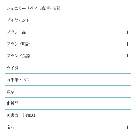
ジュエリーリペア（修理）実績
ダイヤモンド
✛
ブランド品
✛
ブランド時計
✛
ブランド食器
ライター
万年筆・ペン
勲章
化粧品
図書カードNEXT
✛
宝石