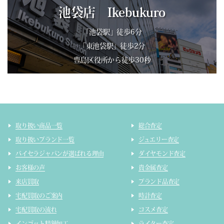
池袋店 Ikebukuro
「池袋駅」徒歩6分
「東池袋駅」徒歩2分
豊島区役所から徒歩30秒
取り扱い商品一覧
総合査定
取り扱いブランド一覧
ジュエリー査定
バイセラジャパンが選ばれる理由
ダイヤモンド査定
お客様の声
貴金属査定
来店買取
ブランド品査定
宅配買取のご案内
時計査定
宅配買取の流れ
コスメ査定
インゴット精錬加工
ライター査定