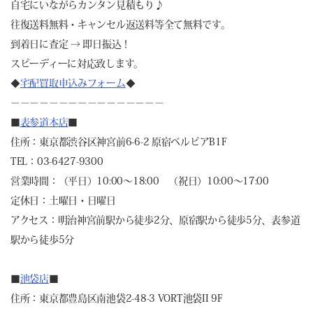
自宅にいながらカンタン見積もり♪
往復送料無料・キャンセル返送料等全て無料です。
到着日に査定 → 即日振込！
スピーディーに対応致します。
◆
宅配買取申込みフォーム
◆
－－－－－－－－－－－－－－－－
■
表参道本店
■
住所：東京都渋谷区神宮前6-6-2 原宿ベルピアB1F
TEL：03-6427-9300
営業時間：（平日）10:00～18:00 （祝日）10:00～17:00
定休日：土曜日・日曜日
アクセス：明治神宮前駅から徒歩2分、原宿駅から徒歩5分、表参道
駅から徒歩5分
■
池袋店
■
住所：東京都豊島区南池袋2-48-3 VORT池袋II 9F