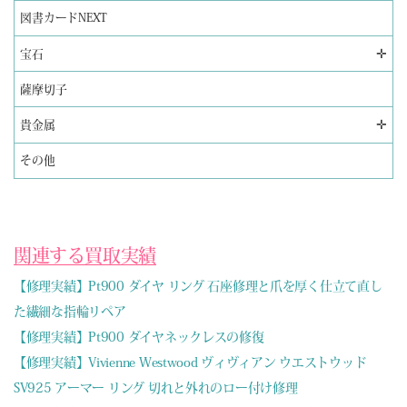
図書カードNEXT
✛
宝石
薩摩切子
✛
貴金属
その他
関連する買取実績
【修理実績】Pt900 ダイヤ リング 石座修理と爪を厚く仕立て直し
た繊細な指輪リペア
【修理実績】Pt900 ダイヤネックレスの修復
【修理実績】Vivienne Westwood ヴィヴィアン ウエストウッド
SV925 アーマー リング 切れと外れのロー付け修理