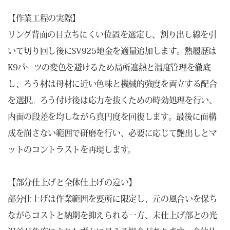
【作業工程の実際】
リング背面の目立ちにくい位置を選定し、割り出し線を引
いて切り回し後にSV925地金を適量追加します。熱履歴は
K9パーツの変色を避けるため局所遮熱と温度管理を徹底
し、ろう材は母材に近い色味と機械的強度を両立する配合
を選択。ろう付け後は応力を抜くための時効処理を行い、
内面の段差を均しながら真円度を回復します。最後に面構
成を崩さない範囲で研磨を行い、必要に応じて艶出しとマ
ットのコントラストを再現します。
【部分仕上げと全体仕上げの違い】
部分仕上げは作業範囲を要所に限定し、元の風合いを保ち
ながらコストと納期を抑えられる一方、未仕上げ部との光