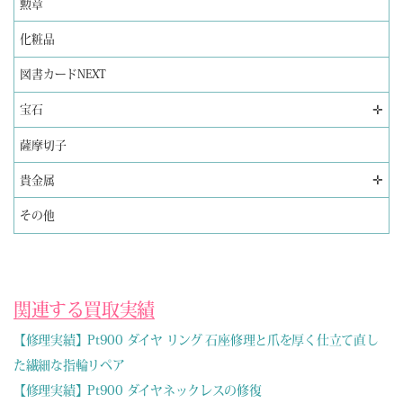
勲章
化粧品
図書カードNEXT
✛
宝石
薩摩切子
✛
貴金属
その他
関連する買取実績
【修理実績】Pt900 ダイヤ リング 石座修理と爪を厚く仕立て直し
た繊細な指輪リペア
【修理実績】Pt900 ダイヤネックレスの修復