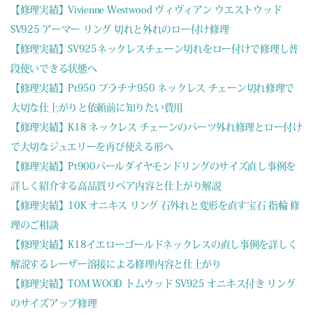
【修理実績】Vivienne Westwood ヴィヴィアン ウエストウッド
SV925 アーマー リング 切れと外れのロー付け修理
【修理実績】SV925ネックレスチェーン切れをロー付けで修理し普
段使いできる状態へ
【修理実績】Pt950 プラチナ950 ネックレス チェーン切れ修理で
大切な仕上がりと依頼前に知りたい費用
【修理実績】K18 ネックレス チェーンのパーツ外れ修理とロー付け
で大切なジュエリーを再び使える形へ
【修理実績】Pt900パールダイヤモンドリングのサイズ直し事例を
詳しく紹介する高品質リペア内容と仕上がり解説
【修理実績】10K オニキス リング 石外れと変形を直す宝石 指輪 修
理のご相談
【修理実績】K18イエローゴールドネックレスの直し事例を詳しく
解説するレーザー溶接による修理内容と仕上がり
【修理実績】TOM WOOD トムウッド SV925 オニキス付き リング
のサイズアップ修理