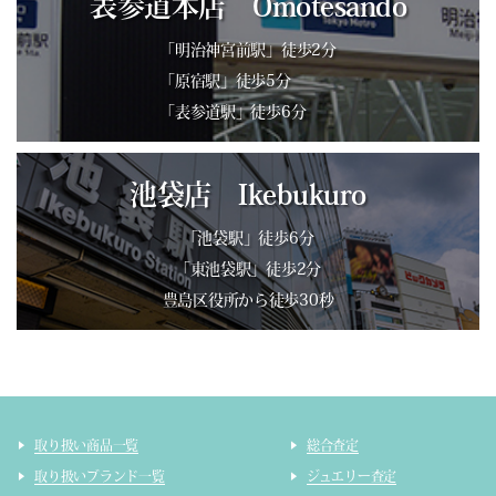
表参道本店 Omotesando
「明治神宮前駅」徒歩2分
「原宿駅」徒歩5分
「表参道駅」徒歩6分
池袋店 Ikebukuro
「池袋駅」徒歩6分
「東池袋駅」徒歩2分
豊島区役所から徒歩30秒
取り扱い商品一覧
総合査定
取り扱いブランド一覧
ジュエリー査定