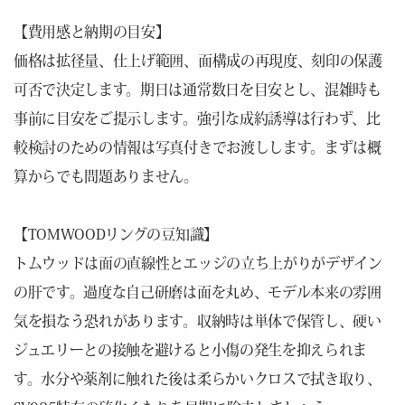
【費用感と納期の目安】
価格は拡径量、仕上げ範囲、面構成の再現度、刻印の保護
可否で決定します。期日は通常数日を目安とし、混雑時も
事前に目安をご提示します。強引な成約誘導は行わず、比
較検討のための情報は写真付きでお渡しします。まずは概
算からでも問題ありません。
【TOMWOODリングの豆知識】
トムウッドは面の直線性とエッジの立ち上がりがデザイン
の肝です。過度な自己研磨は面を丸め、モデル本来の雰囲
気を損なう恐れがあります。収納時は単体で保管し、硬い
ジュエリーとの接触を避けると小傷の発生を抑えられま
す。水分や薬剤に触れた後は柔らかいクロスで拭き取り、