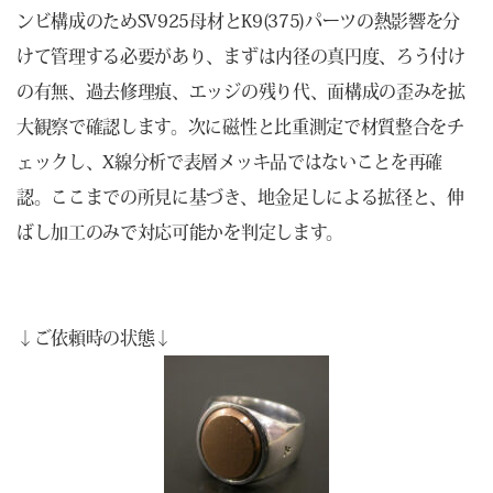
ンビ構成のためSV925母材とK9(375)パーツの熱影響を分
けて管理する必要があり、まずは内径の真円度、ろう付け
の有無、過去修理痕、エッジの残り代、面構成の歪みを拡
大観察で確認します。次に磁性と比重測定で材質整合をチ
ェックし、X線分析で表層メッキ品ではないことを再確
認。ここまでの所見に基づき、地金足しによる拡径と、伸
ばし加工のみで対応可能かを判定します。
↓ご依頼時の状態↓