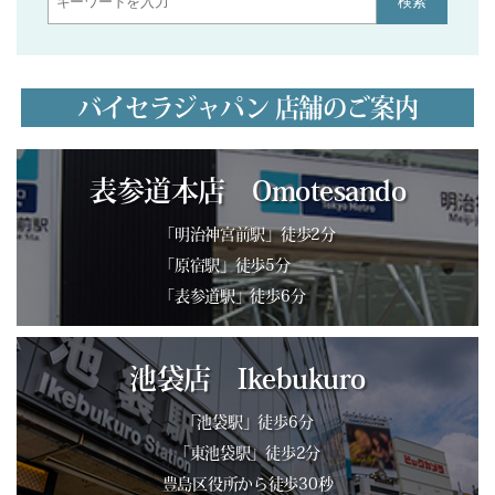
検索
バイセラジャパン 店舗のご案内
表参道本店 Omotesando
「明治神宮前駅」徒歩2分
「原宿駅」徒歩5分
「表参道駅」徒歩6分
池袋店 Ikebukuro
「池袋駅」徒歩6分
「東池袋駅」徒歩2分
豊島区役所から徒歩30秒