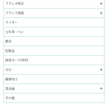
✛
ブランド時計
✛
ブランド食器
ライター
万年筆・ペン
勲章
化粧品
図書カードNEXT
✛
宝石
薩摩切子
✛
貴金属
その他