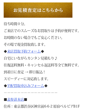
待ち時間０分。
ご来店でのスムーズなお買取りは予約が便利です。
お時間のない場合でもご安心ください。
その場で現金買取致します。
◆
来店買取予約フォーム
◆
自宅にいながらカンタン見積もり♪
往復送料無料・キャンセル返送料等全て無料です。
到着日に査定 → 即日振込！
スピーディーに対応致します。
◆
宅配買取申込みフォーム
◆
－－－－－－－－－－－－－－－－
■
表参道本店
■
住所：東京都渋谷区神宮前6-6-2 原宿ベルピアB1F