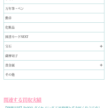
万年筆・ペン
勲章
化粧品
図書カードNEXT
✛
宝石
薩摩切子
✛
貴金属
その他
関連する買取実績
【修理実績】Pt900 ダイヤ リング 石座修理と爪を厚く仕立て直し