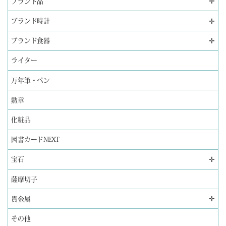
✛
ブランド品
✛
ブランド時計
✛
ブランド食器
ライター
万年筆・ペン
勲章
化粧品
図書カードNEXT
✛
宝石
薩摩切子
✛
貴金属
その他