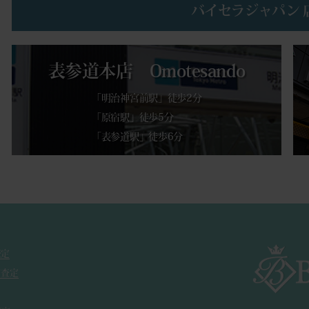
バイセラジャパン 
表参道本店 Omotesando
「明治神宮前駅」徒歩2分
「原宿駅」徒歩5分
「表参道駅」徒歩6分
査定
ド査定