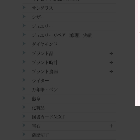
サングラス
シザー
ジュエリー
ジュエリーリペア（修理）実績
ダイヤモンド
ブランド品
✛
ブランド時計
✛
ブランド食器
✛
ライター
万年筆・ペン
勲章
化粧品
図書カードNEXT
宝石
✛
薩摩切子