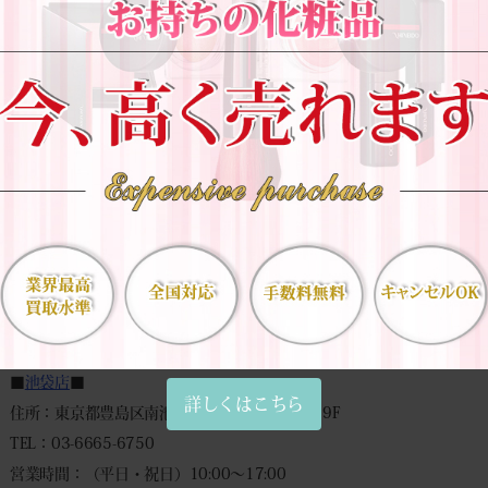
往復送料無料・キャンセル返送料等全て無料です。
到着日に査定 → 即日振込！
スピーディーに対応致します。
◆
宅配買取申込みフォーム
◆
－－－－－－－－－－－－－－－－
■
表参道本店
■
住所：東京都渋谷区神宮前6-6-2 原宿ベルピアB1F
TEL：03-6427-9300
営業時間：（平日）10:00～18:00 （祝日）10:00～17:00
定休日：土曜日・日曜日
アクセス：明治神宮前駅から徒歩2分、原宿駅から徒歩5分、表参道駅か
■
池袋店
■
詳しくはこちら
住所：東京都豊島区南池袋2-48-3 VORT池袋II 9F
TEL：03-6665-6750
営業時間：（平日・祝日）10:00～17:00