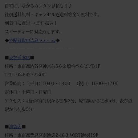
自宅にいながらカンタン見積もり♪
往復送料無料・キャンセル返送料等全て無料です。
到着日に査定 → 即日振込！
スピーディーに対応致します。
◆
宅配買取申込みフォーム
◆
－－－－－－－－－－－－－－－－
■
表参道本店
■
住所：東京都渋谷区神宮前6-6-2 原宿ベルピアB1F
TEL：03-6427-9300
営業時間：（平日）10:00～18:00 （祝日）10:00～17:00
定休日：土曜日・日曜日
アクセス：明治神宮前駅から徒歩2分、原宿駅から徒歩5分、表参道
駅から徒歩5分
■
池袋店
■
住所：東京都豊島区南池袋2-48-3 VORT池袋II 9F