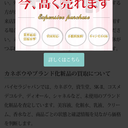
い。外箱にバーコードがある商品は、箱も一緒に持参する
方が安心です。
来店買取でアクセスサポート（交通費）サービスを利用す
る場合は、クーポン画面は店舗案内ページをご確認くださ
い。未使用化粧品をまとめて査定する際も、外箱や本体が
つぶれないように持参すると状態を保ちやすくなります。
詳しくはこちら
カネボウやブランド化粧品の買取について
バイセラジャパンでは、カネボウ、資生堂、SK-II、コスメ
デコルテ、ディオール、シャネルなど、未使用のブランド
化粧品を査定しています。美容液、化粧水、乳液、クリー
ム、香水など、商品ごとの状態と確認情報を見ながら価格
を判断します。