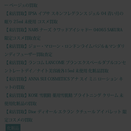
ー ベージュの買取
【来店買取】IPSA イプサ スキンフレグランス ジェル 04 青い月の
眠り 25ml 未使用 コスメ買取
【来店買取】NARS ナーズ クワッドアイシャドー 04065 SAKURA
限定コスメ買取査定
【来店買取】ジョー・マローン・ロンドンライムバジル＆マンダリ
ンディフューザー買取査定
【来店買取】ランコム LANCOME ブランエクスペールダブルコンセ
ントレートデイ／ナイト美容液各15ml 未使用 化粧品買取
【来店買取】ANNA SUI COSMETICS アナ スイ ミニ ローション キ
ットの買取
【来店買取】KOSE 雪肌精 薬用雪肌精 ブライトニング クリーム 未
使用化粧品の買取
【来店買取】Dior ディオール エクラン クチュール アイ パレット 限
定コスメの買取
化粧品