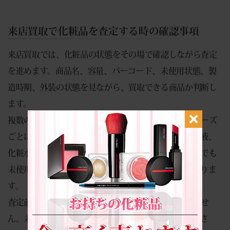
来店買取で化粧品を査定する時の確認事項
来店買取では、化粧品の状態をその場で確認しながら査定
を進めます。商品名、容量、バーコード、未使用状態、製
造時期、外装の状態を見ながら、買取できる商品か判断し
ます。
複数の化粧品を査定する場合は、ブランドごとやシリーズ
ごとにまとめておくと確認がしやすくなります。美容液、
化粧水、乳液、クリーム、香水など、種類が違う商品でも
未使用で条件を満たしていれば査定できる可能性がありま
す。
査定前に中身を確認するために開封する必要はありませ
ん。未開封のものは、そのままの状態で用意してくださ