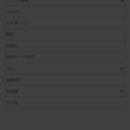
✛
ブランド食器
ライター
万年筆・ペン
勲章
化粧品
図書カードNEXT
✛
宝石
薩摩切子
✛
貴金属
その他