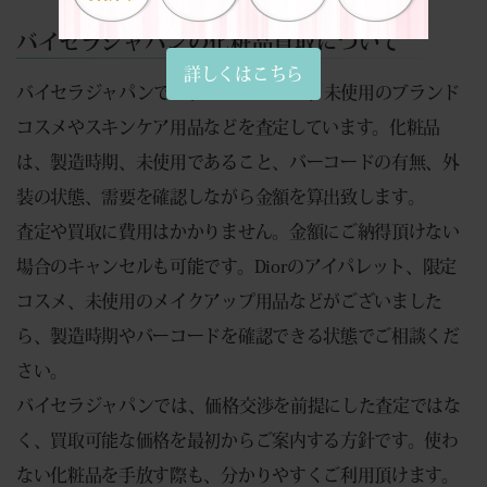
バイセラジャパンの化粧品買取について
詳しくはこちら
バイセラジャパンでは、Diorをはじめ、未使用のブランド
コスメやスキンケア用品などを査定しています。化粧品
は、製造時期、未使用であること、バーコードの有無、外
装の状態、需要を確認しながら金額を算出致します。
査定や買取に費用はかかりません。金額にご納得頂けない
場合のキャンセルも可能です。Diorのアイパレット、限定
コスメ、未使用のメイクアップ用品などがございました
ら、製造時期やバーコードを確認できる状態でご相談くだ
さい。
バイセラジャパンでは、価格交渉を前提にした査定ではな
く、買取可能な価格を最初からご案内する方針です。使わ
ない化粧品を手放す際も、分かりやすくご利用頂けます。