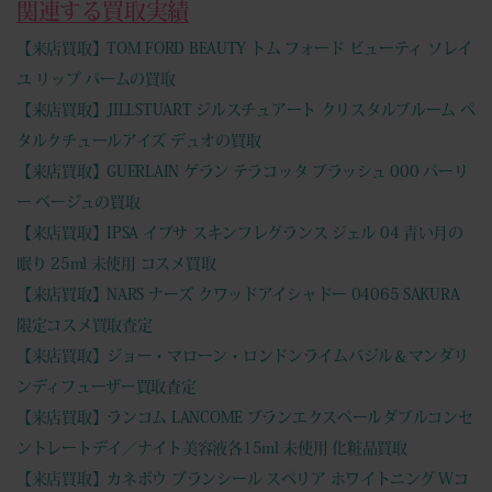
関連する買取実績
【来店買取】TOM FORD BEAUTY トム フォード ビューティ ソレイ
ユ リップ バームの買取
【来店買取】JILLSTUART ジルスチュアート クリスタルブルーム ペ
タルクチュールアイズ デュオの買取
【来店買取】GUERLAIN ゲラン テラコッタ ブラッシュ 000 パーリ
ー ベージュの買取
【来店買取】IPSA イプサ スキンフレグランス ジェル 04 青い月の
眠り 25ml 未使用 コスメ買取
【来店買取】NARS ナーズ クワッドアイシャドー 04065 SAKURA
限定コスメ買取査定
【来店買取】ジョー・マローン・ロンドンライムバジル＆マンダリ
ンディフューザー買取査定
【来店買取】ランコム LANCOME ブランエクスペールダブルコンセ
ントレートデイ／ナイト美容液各15ml 未使用 化粧品買取
【来店買取】カネボウ ブランシール スペリア ホワイトニング Wコ