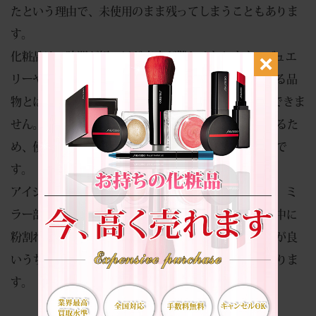
たという理由で、未使用のまま残ってしまうこともありま
す。
化粧品は、時間が経つほど査定が難しくなります。ジュエ
リーやブランドバッグのように長期間保管してから売る品
物とは異なり、製造から1年以上経過したものは買取できま
せん。限定品であっても、古くなれば買取対象外となるた
め、使わないと判断した時点で早めに動くことが大切で
す。
アイシャドウパレットは粉質や色の状態、付属チップ、ミ
ラー部分、外装なども確認します。未使用でも、保管中に
粉割れや箱の傷みが起きることがあります。保管状態が良
いうちに査定へ出すことで、評価につながりやすくなりま
す。