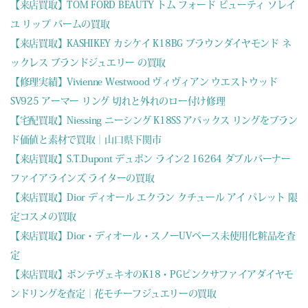
【来店買取】TOM FORD BEAUTY トム フォード ビューティ ソレイ
ユ リップ バームの買取
【来店買取】KASHIKEY カシケイ K18BG ブラウンダイヤモンド ネ
ックレス ブランドジュエリー の買取
【修理実績】Vivienne Westwood ヴィヴィアン ウエストウッド
SV925 アーマー リング 切れと外れのロー付け修理
【宅配買取】Niessing ニーシング K18SS アバックス リングをブラン
ド価値と素材で買取｜山口県下関市
【来店買取】S.T.Dupont デュポン ライン2 16264 ダブルバーナー
ファイアラインズ ライターの買取
【来店買取】Dior ディオール エクラン クチュール アイ パレット 限
定コスメの買取
【来店買取】Dior・ディオール・スノーUVベース未使用化粧品を査
定
【来店買取】ポンテヴェキオのK18・PGピンクサファイアダイヤモ
ンドリングを査定｜花モチーフジュエリーの買取