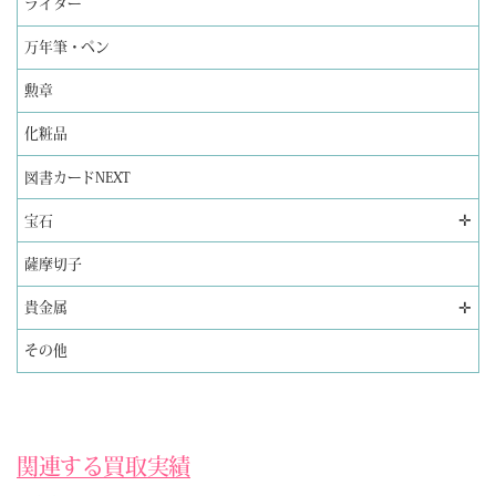
ライター
万年筆・ペン
勲章
化粧品
図書カードNEXT
✛
宝石
薩摩切子
✛
貴金属
その他
関連する買取実績