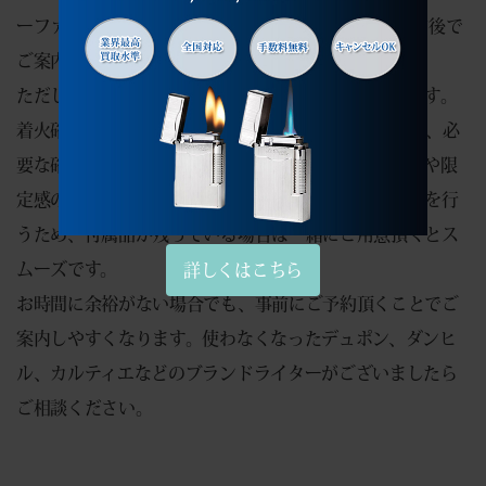
ーファイアラインズも、ライター1点のため、約5分前後で
ご案内できるお品物でした。
ただし、ライターの状態によって確認時間は変わります。
着火確認、ガス漏れ、外装の状態、モデルの特定など、必
要な確認が増える場合もあります。特に古いデュポンや限
定感のあるモデルは、型番や仕様を確認しながら査定を行
うため、付属品が残っている場合は一緒にご用意頂くとス
ムーズです。
詳しくはこちら
お時間に余裕がない場合でも、事前にご予約頂くことでご
案内しやすくなります。使わなくなったデュポン、ダンヒ
ル、カルティエなどのブランドライターがございましたら
ご相談ください。