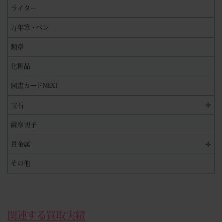
ライター
万年筆・ペン
勲章
化粧品
図書カードNEXT
✛
宝石
薩摩切子
✛
貴金属
その他
関連する買取実績