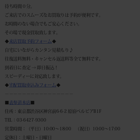
待ち時間０分。
ご来店でのスムーズなお買取りは予約が便利です。
お時間のない場合でもご安心ください。
その場で現金買取致します。
◆
来店買取予約フォーム
◆
自宅にいながらカンタン見積もり♪
往復送料無料・キャンセル返送料等全て無料です。
到着日に査定 → 即日振込！
スピーディーに対応致します。
◆
宅配買取申込みフォーム
◆
－－－－－－－－－－－－－－－－
■
表参道本店
■
住所：東京都渋谷区神宮前6-6-2 原宿ベルピアB1F
TEL：03-6427-9300
営業時間：（平日）10:00～18:00 （祝日）10:00～17:00
定休日：土曜日・日曜日