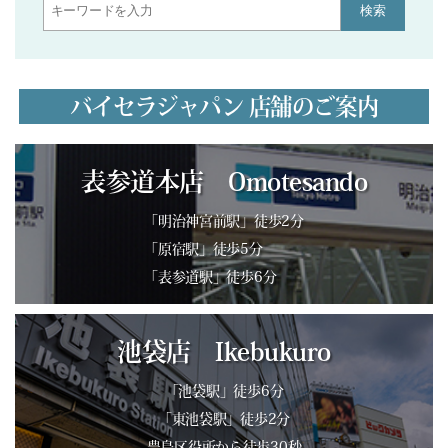
検索
バイセラジャパン 店舗のご案内
表参道本店 Omotesando
「明治神宮前駅」徒歩2分
「原宿駅」徒歩5分
「表参道駅」徒歩6分
池袋店 Ikebukuro
「池袋駅」徒歩6分
「東池袋駅」徒歩2分
豊島区役所から徒歩30秒