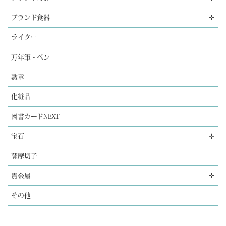
✛
ブランド食器
ライター
万年筆・ペン
勲章
化粧品
図書カードNEXT
✛
宝石
薩摩切子
✛
貴金属
その他