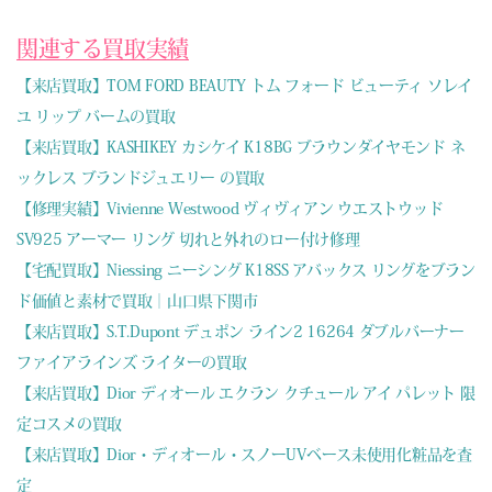
関連する買取実績
【来店買取】TOM FORD BEAUTY トム フォード ビューティ ソレイ
ユ リップ バームの買取
【来店買取】KASHIKEY カシケイ K18BG ブラウンダイヤモンド ネ
ックレス ブランドジュエリー の買取
【修理実績】Vivienne Westwood ヴィヴィアン ウエストウッド
SV925 アーマー リング 切れと外れのロー付け修理
【宅配買取】Niessing ニーシング K18SS アバックス リングをブラン
ド価値と素材で買取｜山口県下関市
【来店買取】S.T.Dupont デュポン ライン2 16264 ダブルバーナー
ファイアラインズ ライターの買取
【来店買取】Dior ディオール エクラン クチュール アイ パレット 限
定コスメの買取
【来店買取】Dior・ディオール・スノーUVベース未使用化粧品を査
定