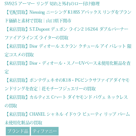
SV925 アーマー リング 切れと外れのロー付け修理
【宅配買取】Niessing ニーシング K18SS アバックス リングをブラン
ド価値と素材で買取｜山口県下関市
【来店買取】S.T.Dupont デュポン ライン2 16264 ダブルバーナー
ファイアラインズ ライターの買取
【来店買取】Dior ディオール エクラン クチュール アイ パレット 限
定コスメの買取
【来店買取】Dior・ディオール・スノーUVベース未使用化粧品を査
定
【来店買取】ポンテヴェキオのK18・PGピンクサファイアダイヤモ
ンドリングを査定｜花モチーフジュエリーの買取
【来店買取】カルティエ Cハート ダイヤモンド パヴェ ネックレス
の買取
【来店買取】CHANEL シャネル イドゥラ ビューティ リップ バーム
未使用化粧品の買取
ブランド品
ティファニー