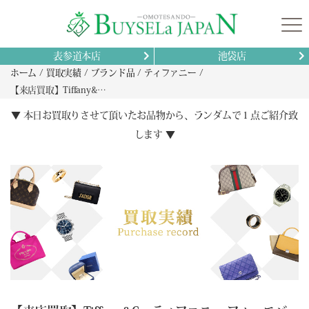
表参道本店
池袋店
ホーム
買取実績
ブランド品
ティファニー
【来店買取】Tiffany&Co. ティファニー フォーエバー ウェディング バンドリング Pt950 ダイヤモンドの買取
▼ 本日お買取りさせて頂いたお品物から、ランダムで１点ご紹介致
します ▼