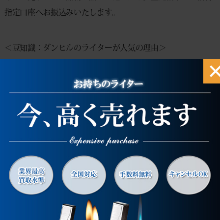
指定口座へお振込みいたします。
＜豆知識：ダンヒルのライターが人気の理由＞
ダンヒルのライターは、1920年代に登場して以来、エレガン
特に「ローラガス」タイプは操作性に優れ、長く愛用される
製造終了モデルやシルバー・ゴールド素材のものはプレミア価
状態や付属品の有無によっても価格が大きく変動するため、専
当店ではライターだけでなく、時計・ジュエリー・ブランドバ
すべてのお手続きは無料、もちろんキャンセル時の返送料も
遠方にお住まいの方にもご安心いただける、丁寧でスピーディ