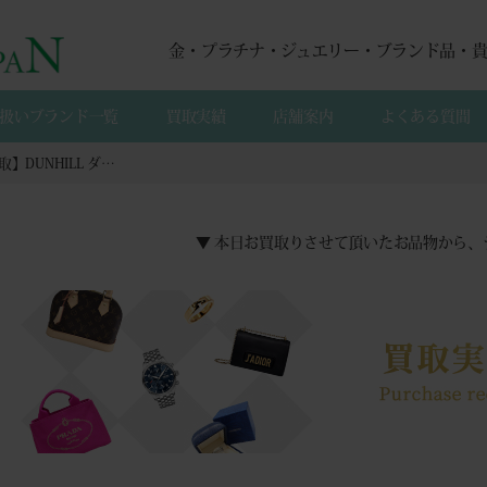
金・プラチナ・ジュエリー・ブランド品・
扱いブランド一覧
買取実績
店舗案内
よくある質間
【宅配買取】DUNHILL ダンヒル シルバー ガスライターの買取
▼ 本日お買取りさせて頂いたお品物から、