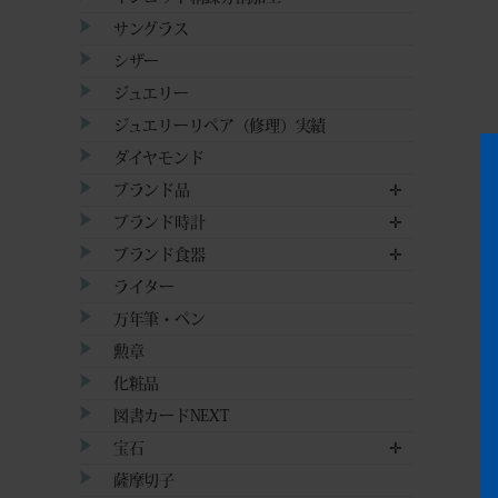
サングラス
シザー
ジュエリー
ジュエリーリペア（修理）実績
ダイヤモンド
ブランド品
✛
ブランド時計
✛
ブランド食器
✛
ライター
万年筆・ペン
勲章
化粧品
図書カードNEXT
宝石
✛
薩摩切子