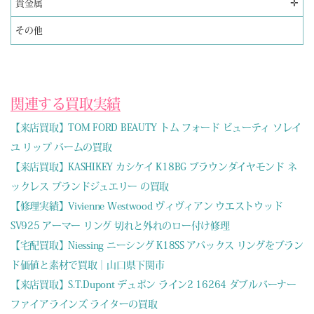
✛
貴金属
その他
関連する買取実績
【来店買取】TOM FORD BEAUTY トム フォード ビューティ ソレイ
ユ リップ バームの買取
【来店買取】KASHIKEY カシケイ K18BG ブラウンダイヤモンド ネ
ックレス ブランドジュエリー の買取
【修理実績】Vivienne Westwood ヴィヴィアン ウエストウッド
SV925 アーマー リング 切れと外れのロー付け修理
【宅配買取】Niessing ニーシング K18SS アバックス リングをブラン
ド価値と素材で買取｜山口県下関市
【来店買取】S.T.Dupont デュポン ライン2 16264 ダブルバーナー
ファイアラインズ ライターの買取