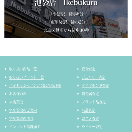
池袋店 Ikebukuro
「池袋駅」徒歩6分
「東池袋駅」徒歩2分
豊島区役所から徒歩30秒
取り扱い商品一覧
総合査定
取り扱いブランド一覧
ジュエリー査定
バイセラジャパンが選ばれる理由
ダイヤモンド査定
お客様の声
貴金属査定
来店買取
ブランド品査定
宅配買取のご案内
時計査定
宅配買取の流れ
コスメ査定
インゴット精錬加工
ライター査定