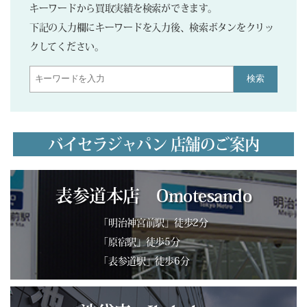
キーワードから買取実績を検索ができます。
下記の入力欄にキーワードを入力後、検索ボタンをクリッ
クしてください。
検索
バイセラジャパン 店舗のご案内
表参道本店 Omotesando
「明治神宮前駅」徒歩2分
「原宿駅」徒歩5分
「表参道駅」徒歩6分