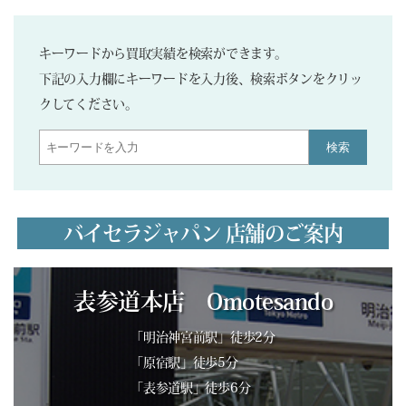
キーワードから買取実績を検索ができます。
下記の入力欄にキーワードを入力後、検索ボタンをクリッ
クしてください。
検索
バイセラジャパン 店舗のご案内
表参道本店 Omotesando
「明治神宮前駅」徒歩2分
「原宿駅」徒歩5分
「表参道駅」徒歩6分