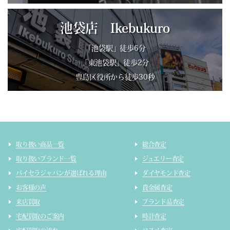
池袋店 Ikebukuro
「池袋駅」徒歩6分
「東池袋駅」徒歩2分
豊島区役所から徒歩30秒
取り扱い商品一覧
総合査定
取り扱いブランド一覧
ジュエリー査定
バイセラジャパンが選ばれる理由
ダイヤモンド査定
お客様の声
貴金属査定
来店買取
ブランド品査定
宅配買取のご案内
時計査定