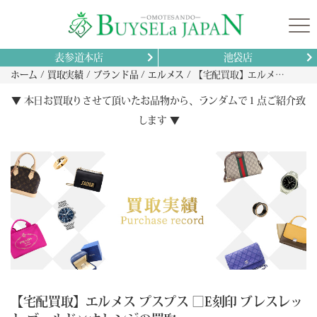
表参道本店
池袋店
ホーム
買取実績
ブランド品
エルメス
【宅配買取】エルメス プスプス □E刻印 ブレスレット ゴールド×オレンジの買取
▼ 本日お買取りさせて頂いたお品物から、ランダムで１点ご紹介致
します ▼
【宅配買取】エルメス プスプス □E刻印 ブレスレッ