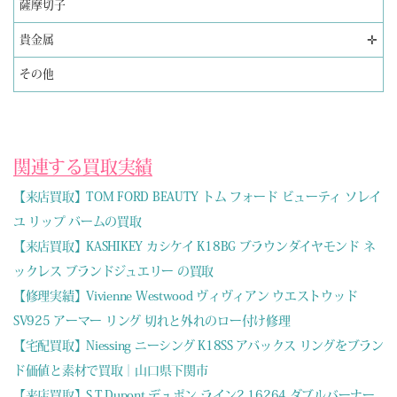
薩摩切子
✛
貴金属
その他
関連する買取実績
【来店買取】TOM FORD BEAUTY トム フォード ビューティ ソレイ
ユ リップ バームの買取
【来店買取】KASHIKEY カシケイ K18BG ブラウンダイヤモンド ネ
ックレス ブランドジュエリー の買取
【修理実績】Vivienne Westwood ヴィヴィアン ウエストウッド
SV925 アーマー リング 切れと外れのロー付け修理
【宅配買取】Niessing ニーシング K18SS アバックス リングをブラン
ド価値と素材で買取｜山口県下関市
【来店買取】S.T.Dupont デュポン ライン2 16264 ダブルバーナー