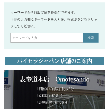
キーワードから買取実績を検索ができます。
下記の入力欄にキーワードを入力後、検索ボタンをクリッ
クしてください。
検索
バイセラジャパン 店舗のご案内
表参道本店 Omotesando
「明治神宮前駅」徒歩2分
「原宿駅」徒歩5分
「表参道駅」徒歩6分