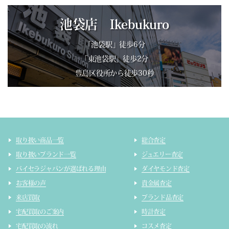
池袋店 Ikebukuro
「池袋駅」徒歩6分
「東池袋駅」徒歩2分
豊島区役所から徒歩30秒
取り扱い商品一覧
総合査定
取り扱いブランド一覧
ジュエリー査定
バイセラジャパンが選ばれる理由
ダイヤモンド査定
お客様の声
貴金属査定
来店買取
ブランド品査定
宅配買取のご案内
時計査定
宅配買取の流れ
コスメ査定