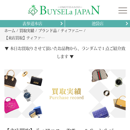
表参道本店
池袋店
ホーム
買取実績
ブランド品
ティファニー
【来店買取】ティファニー Tiffany & Co. シルバー925 ファイブチャームブレスレット 来店査定レポートと活用ガイド
▼ 本日お買取りさせて頂いたお品物から、ランダムで１点ご紹介致
します ▼