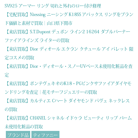
SV925 アーマー リング 切れと外れのロー付け修理
【宅配買取】Niessing ニーシング K18SS アバックス リングをブラン
ド価値と素材で買取｜山口県下関市
【来店買取】S.T.Dupont デュポン ライン2 16264 ダブルバーナー
ファイアラインズ ライターの買取
【来店買取】Dior ディオール エクラン クチュール アイ パレット 限
定コスメの買取
【来店買取】Dior・ディオール・スノーUVベース未使用化粧品を査
定
【来店買取】ポンテヴェキオのK18・PGピンクサファイアダイヤモ
ンドリングを査定｜花モチーフジュエリーの買取
【来店買取】カルティエ Cハート ダイヤモンド パヴェ ネックレス
の買取
【来店買取】CHANEL シャネル イドゥラ ビューティ リップ バーム
未使用化粧品の買取
ブランド品
ティファニー