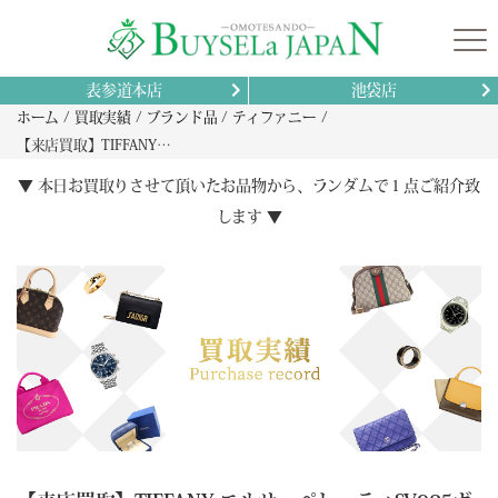
表参道本店
池袋店
ホーム
買取実績
ブランド品
ティファニー
【来店買取】TIFFANY エルサ・ペレッティSV925ボールペン高額査定と買取ポイント完全ガイド
▼ 本日お買取りさせて頂いたお品物から、ランダムで１点ご紹介致
します ▼