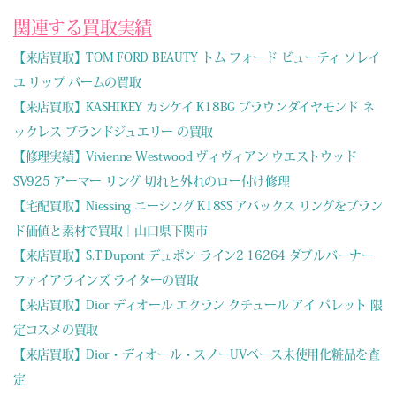
関連する買取実績
【来店買取】TOM FORD BEAUTY トム フォード ビューティ ソレイ
ユ リップ バームの買取
【来店買取】KASHIKEY カシケイ K18BG ブラウンダイヤモンド ネ
ックレス ブランドジュエリー の買取
【修理実績】Vivienne Westwood ヴィヴィアン ウエストウッド
SV925 アーマー リング 切れと外れのロー付け修理
【宅配買取】Niessing ニーシング K18SS アバックス リングをブラン
ド価値と素材で買取｜山口県下関市
【来店買取】S.T.Dupont デュポン ライン2 16264 ダブルバーナー
ファイアラインズ ライターの買取
【来店買取】Dior ディオール エクラン クチュール アイ パレット 限
定コスメの買取
【来店買取】Dior・ディオール・スノーUVベース未使用化粧品を査
定