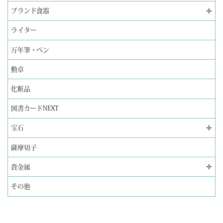
✛
ブランド食器
ライター
万年筆・ペン
勲章
化粧品
図書カードNEXT
✛
宝石
薩摩切子
✛
貴金属
その他