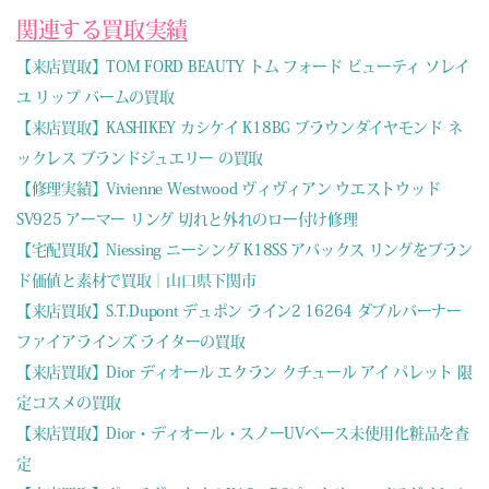
関連する買取実績
【来店買取】TOM FORD BEAUTY トム フォード ビューティ ソレイ
ユ リップ バームの買取
【来店買取】KASHIKEY カシケイ K18BG ブラウンダイヤモンド ネ
ックレス ブランドジュエリー の買取
【修理実績】Vivienne Westwood ヴィヴィアン ウエストウッド
SV925 アーマー リング 切れと外れのロー付け修理
【宅配買取】Niessing ニーシング K18SS アバックス リングをブラン
ド価値と素材で買取｜山口県下関市
【来店買取】S.T.Dupont デュポン ライン2 16264 ダブルバーナー
ファイアラインズ ライターの買取
【来店買取】Dior ディオール エクラン クチュール アイ パレット 限
定コスメの買取
【来店買取】Dior・ディオール・スノーUVベース未使用化粧品を査
定