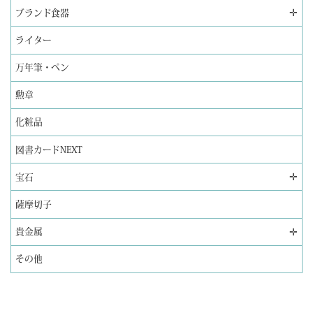
✛
ブランド食器
ライター
万年筆・ペン
勲章
化粧品
図書カードNEXT
✛
宝石
薩摩切子
✛
貴金属
その他