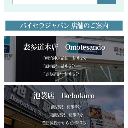
バイセラジャパン 店舗のご案内
表参道本店 Omotesando
「明治神宮前駅」徒歩2分
「原宿駅」徒歩5分
「表参道駅」徒歩6分
池袋店 Ikebukuro
「池袋駅」徒歩6分
「東池袋駅」徒歩2分
豊島区役所から徒歩30秒