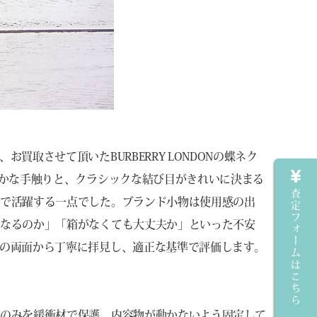
取させて頂いたBURBERRY LONDONの蝶ネク
やかな手触りと、クラシックな結び目がきれいに決まる
査定フォームはこちら
ンで活躍する一点でした。ブランド小物は使用感の出
うなるのか」「箱がなくても大丈夫か」といった不安
の両面から丁寧に拝見し、適正な基準で評価します。
のみを緩衝材で保護、内容物が動かないよう固定して