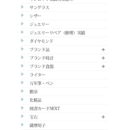
サングラス
シザー
ジュエリー
ジュエリーリペア（修理）実績
ダイヤモンド
ブランド品
✛
ブランド時計
✛
ブランド食器
✛
ライター
万年筆・ペン
勲章
化粧品
図書カードNEXT
宝石
✛
薩摩切子