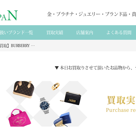
金・プラチナ・ジュエリー・ブランド品・
扱いブランド一覧
買取実績
店舗案内
よくある質間
【宅配買取】BURBERRY LONDON シルク蝶ネクタイの買取実績 大阪府泉南市からのご依頼
▼ 本日お買取りさせて頂いたお品物から、