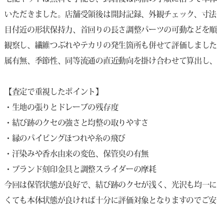
いただきました。店舗受領後は開封記録、外観チェック、寸法
目付近の形状保持力、首回りの長さ調整パーツの可動などを
観察し、繊維つぶれやテカリの発生箇所も併せて評価しました
属有無、季節性、同等流通の直近動向を掛け合わせて算出し、
【査定で重視したポイント】
・生地の張りとドレープの残存度
・結び跡のクセの強さと均整の取りやすさ
・縁のパイピングほつれや糸の飛び
・汗染みや香水由来の変色、保管臭の有無
・ブランド刻印金具と調整スライダーの摩耗
今回は保管状態が良好で、結び跡のクセが浅く、光沢も均一
くても本体状態が良ければ十分に評価対象となりますのでご安