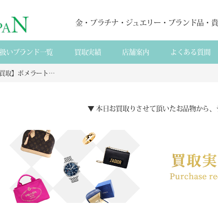
金・プラチナ・ジュエリー・ブランド品・
扱いブランド一覧
買取実績
店舗案内
よくある質間
【来店買取】ポメラートK18コンビダイヤピアスを高額査定へ導く決定版｜即日評価の判断基準と相場比較のプロ戦略
▼ 本日お買取りさせて頂いたお品物から、