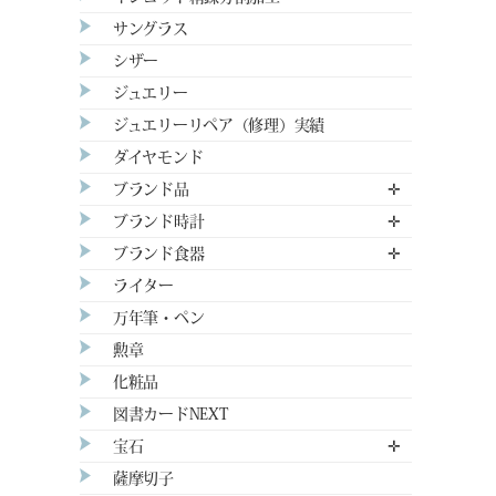
サングラス
シザー
ジュエリー
ジュエリーリペア（修理）実績
ダイヤモンド
ブランド品
✛
ブランド時計
✛
ブランド食器
✛
ライター
万年筆・ペン
勲章
化粧品
図書カードNEXT
宝石
✛
薩摩切子