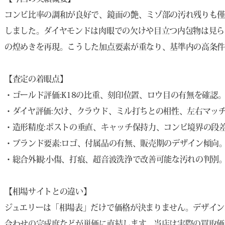
コンビ比率の調和が良好で、鏡面の艶、ミゾ部の汚れ残りも僅
しました。ダイヤモンドは肉眼での欠けや目立つ内包物は見ら
の煌めきを再現。こうした加点要素が重なり、基準内の高条
【査定の着眼点】
・ゴールド評価:K18の比重、刻印位置、ロウ目の有無を確認
・ダイヤ評価:欠け、クラウド、ミル打ちとの相性、左右マッ
・造形精度:ポストの垂直、キャッチ保持力、コンビ境界の段
・ブランド要素:ロゴ、付属品の有無、販売期のデザイン傾向
・総合外観:小傷、打痕、超音波洗浄で改善可能な汚れの判別
【相場サイトとの違い】
ジュエリーは「相場表」だけで価格が決まりません。デザイン
合わせの完成度などが単価に直結します。当店は実際の買取価