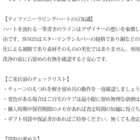
【ティファニーラビングハートの豆知識】
ハートを流れる一筆書きのラインはデザイナーの想いを象徴
由です。SV925はスターリングシルバーの規格であり銅など
化による被膜であり素材そのものの劣化ではありません。専
洗浄の前に石留めの有無を確認すると安心です。
【ご来店前のチェックリスト】
・チェーンのもつれを解き留め具の動作を一度確認しましょ
・変色がある場合はご自宅のケアは最小限に留め無理な研磨
・購入時期や保管期間のメモがあれば査定時間の短縮に役立ち
・ギフト用袋や保証書があればご持参ください。無くても査定
【買取の進め方】