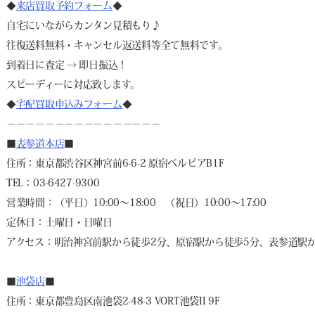
◆
来店買取予約フォーム
◆
自宅にいながらカンタン見積もり♪
往復送料無料・キャンセル返送料等全て無料です。
到着日に査定 → 即日振込！
スピーディーに対応致します。
◆
宅配買取申込みフォーム
◆
－－－－－－－－－－－－－－－－
■
表参道本店
■
住所：東京都渋谷区神宮前6-6-2 原宿ベルピアB1F
TEL：03-6427-9300
営業時間：（平日）10:00～18:00 （祝日）10:00～17:00
定休日：土曜日・日曜日
アクセス：明治神宮前駅から徒歩2分、原宿駅から徒歩5分、表参道駅か
■
池袋店
■
住所：東京都豊島区南池袋2-48-3 VORT池袋II 9F