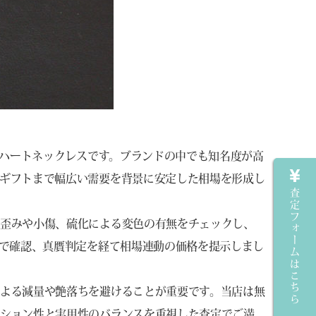
グハートネックレスです。ブランドの中でも知名度が高
ギフトまで幅広い需要を背景に安定した相場を形成し
査定フォームはこちら
、歪みや小傷、硫化による変色の有無をチェックし、
ペで確認、真贋判定を経て相場連動の価格を提示しまし
よる減量や艶落ちを避けることが重要です。当店は無
クション性と実用性のバランスを重視した査定でご満