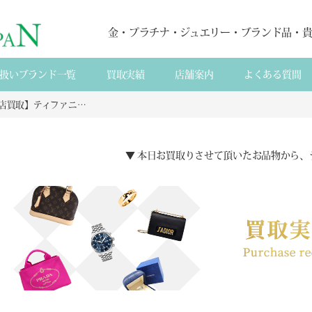
金・プラチナ・ジュエリー・ブランド品・
扱いブランド一覧
買取実績
店舗案内
よくある質間
【来店買取】ティファニーSV925ラビングハートネックレス買取実績|刻印確認と素材評価で相場連動の安心査定
▼ 本日お買取りさせて頂いたお品物から、