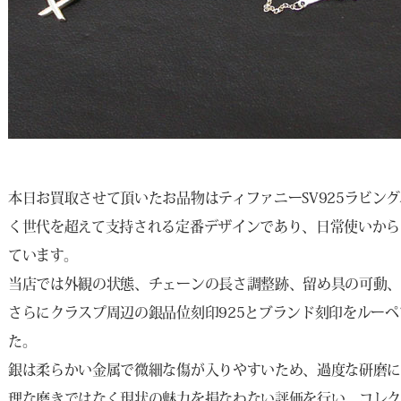
本日お買取させて頂いたお品物はティファニーSV925ラビン
く世代を超えて支持される定番デザインであり、日常使いから
ています。
当店では外観の状態、チェーンの長さ調整跡、留め具の可動
さらにクラスプ周辺の銀品位刻印925とブランド刻印をルー
た。
銀は柔らかい金属で微細な傷が入りやすいため、過度な研磨に
理な磨きではなく現状の魅力を損なわない評価を行い、コレ