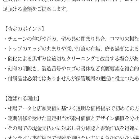
足頂ける金額をご提案します。
【査定のポイント】
・チェーンの伸びや歪み、留め具の閉まり具合、コマの欠損な
・トップのエッジの丸まりや深い打痕の有無、磨き過ぎによる
・硫化による黒ずみは適切なクリーニングで改善する場合があ
・刻印の明瞭さ、製造番号やロゴの書体など真贋要素を複合的
・付属品は必須ではありませんが保管履歴の把握に役立つため
【選ばれる理由】
・相場データと店頭実績に基づく透明な価格提示で初めての
・定期研修を受けた査定担当が素材価値とデザイン価値を分け
・その場での現金支払いに対応し身分確認と書類作成を迅速に
・オンライン事前相談で混雑を避けたい方にも負担の少ない導