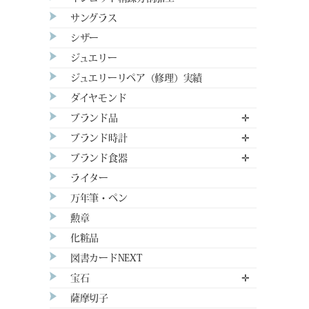
サングラス
シザー
ジュエリー
ジュエリーリペア（修理）実績
ダイヤモンド
ブランド品
✛
ブランド時計
✛
ブランド食器
✛
ライター
万年筆・ペン
勲章
化粧品
図書カードNEXT
宝石
✛
薩摩切子