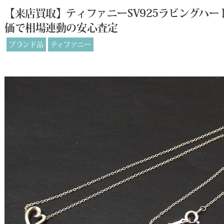
【来店買取】ティファニーSV925ラビングハ
価で相場連動の安心査定
ブランド品
ティファニー