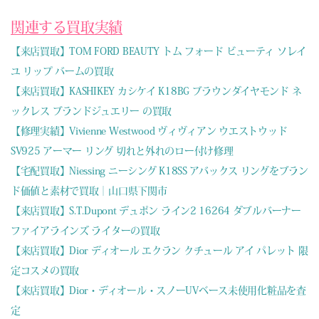
関連する買取実績
【来店買取】TOM FORD BEAUTY トム フォード ビューティ ソレイ
ユ リップ バームの買取
【来店買取】KASHIKEY カシケイ K18BG ブラウンダイヤモンド ネ
ックレス ブランドジュエリー の買取
【修理実績】Vivienne Westwood ヴィヴィアン ウエストウッド
SV925 アーマー リング 切れと外れのロー付け修理
【宅配買取】Niessing ニーシング K18SS アバックス リングをブラン
ド価値と素材で買取｜山口県下関市
【来店買取】S.T.Dupont デュポン ライン2 16264 ダブルバーナー
ファイアラインズ ライターの買取
【来店買取】Dior ディオール エクラン クチュール アイ パレット 限
定コスメの買取
【来店買取】Dior・ディオール・スノーUVベース未使用化粧品を査
定