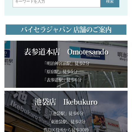
検索
バイセラジャパン 店舗のご案内
表参道本店 Omotesando
「明治神宮前駅」徒歩2分
「原宿駅」徒歩5分
「表参道駅」徒歩6分
池袋店 Ikebukuro
「池袋駅」徒歩6分
「東池袋駅」徒歩2分
豊島区役所から徒歩30秒