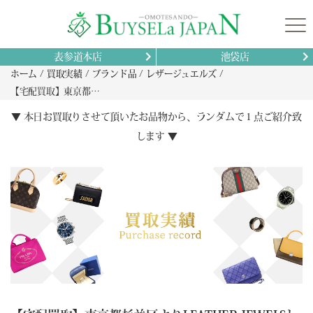
表参道本店
池袋店
ホーム
買取実績
ブランド品
レザージュエルズ
【宅配買取】東京都杉並区よりLEATHER JEWELSレザージュエルズクロコダイル長財布02R12Bを高額買取！未使用品査定のポイント解説
▼ 本日お買取りさせて頂いたお品物から、ランダムで１点ご紹介致
します ▼