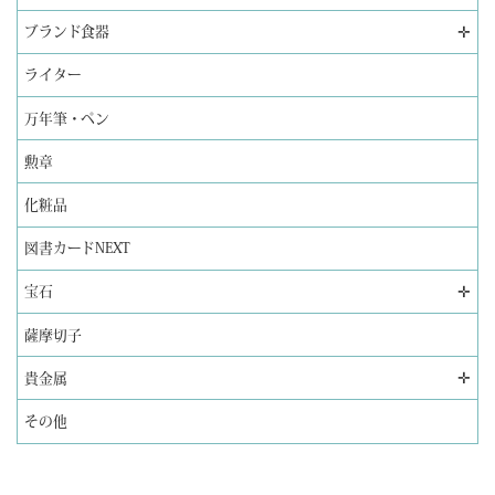
✛
ブランド食器
ライター
万年筆・ペン
勲章
化粧品
図書カードNEXT
✛
宝石
薩摩切子
✛
貴金属
その他