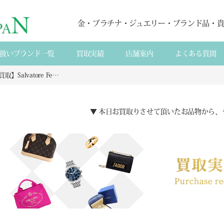
金・プラチナ・ジュエリー・ブランド品・
扱いブランド一覧
買取実績
店舗案内
よくある質間
【来店買取】Salvatore Ferragamo サルヴァトーレ・フェラガモ ガンチーニ スカーフリングの買取
▼ 本日お買取りさせて頂いたお品物から、