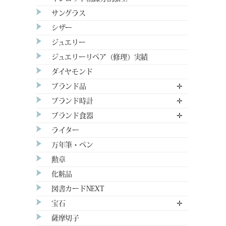
サングラス
シザー
ジュエリー
ジュエリーリペア（修理）実績
ダイヤモンド
ブランド品
✛
ブランド時計
✛
ブランド食器
✛
ライター
万年筆・ペン
勲章
化粧品
図書カードNEXT
宝石
✛
薩摩切子