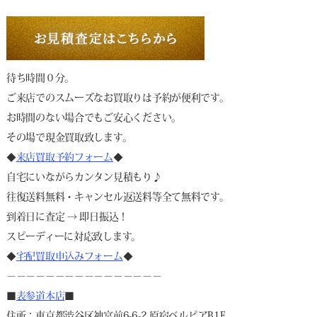
待ち時間０分。
ご来店でのスムーズなお買取りは予約が便利です。
お時間のない場合でもご安心ください。
その場で現金買取致します。
◆
来店買取予約フォーム
◆
自宅にいながらカンタン見積もり♪
往復送料無料・キャンセル返送料等全て無料です。
到着日に査定 → 即日振込！
スピーディーに対応致します。
◆
宅配買取申込みフォーム
◆
－－－－－－－－－－－－－－－－
■
表参道本店
■
住所：東京都渋谷区神宮前6-6-2 原宿ベルピアB1F