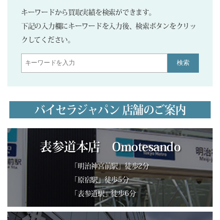
キーワードから買取実績を検索ができます。
下記の入力欄にキーワードを入力後、検索ボタンをクリッ
クしてください。
検索
バイセラジャパン 店舗のご案内
表参道本店 Omotesando
「明治神宮前駅」徒歩2分
「原宿駅」徒歩5分
「表参道駅」徒歩6分