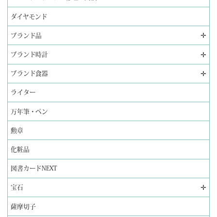
ダイヤモンド
✛
ブランド品
✛
ブランド時計
✛
ブランド食器
ライター
万年筆・ペン
勲章
化粧品
図書カードNEXT
✛
宝石
薩摩切子