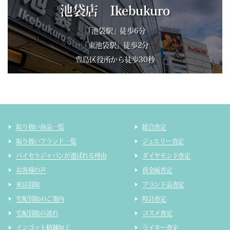
池袋店 Ikebukuro
「池袋駅」徒歩6分
「東池袋駅」徒歩2分
豊島区役所から徒歩30秒
取り扱い商品一覧
総合査定
取り扱いブランド一覧
ジュエリー査定
バイセラジャパンが選ばれる理由
ダイヤモンド査定
お客様の声
貴金属査定
来店買取
ブランド品査定
宅配買取のご案内
時計査定
宅配買取の流れ
コスメ査定
インゴット精錬加工
ライター査定