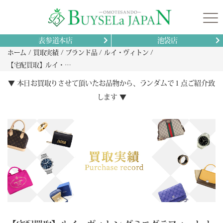
表参道本店
池袋店
ホーム
買取実績
ブランド品
ルイ・ヴィトン
【宅配買取】ルイ・ヴィトン ダミエグラフィット トマス N58028の買取 静岡県 静岡市清水区から
▼ 本日お買取りさせて頂いたお品物から、ランダムで１点ご紹介致
します ▼