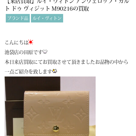
【来店買取】ルイ・ヴィトン アンヴェロップ・カル
ト ドゥ ヴィジット M90216の買取
ブランド品
ルイ・ヴィトン
こんにちは
池袋店の田原です
本日来店買取にてお買取させて頂きましたお品物の中から
一点ご紹介を致します