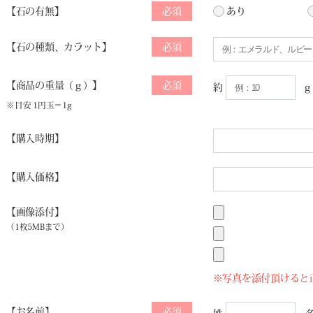
石の有無
必須
あり
石の種類、カラット
必須
【商品の重量（ｇ）】
必須
約
ｇ
※目安 1円玉＝1g
購入時期
購入価格
【画像添付】
（1枚5MBまで）
※写真を添付頂けると
お名前
必須