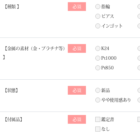
種類
必須
指輪
ピアス
インゴット
金属の素材（金・プラチナ等）
必須
K24
Pt1000
Pt850
状態
必須
新品
やや使用感あり
付属品
必須
鑑定書
なし