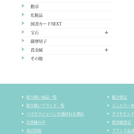
勲章
化粧品
図書カードNEXT
宝石
✛
薩摩切子
貴金属
✛
その他
取り扱い商品一覧
総合査定
取り扱いブランド一覧
ジュエリー
バイセラジャパンが選ばれる理由
ダイヤモン
お客様の声
貴金属査定
来店買取
ブランド品