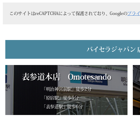
このサイトはreCAPTCHAによって保護されており、Googleの
プラ
バイセラジャパン 
表参道本店 Omotesando
「明治神宮前駅」徒歩2分
「原宿駅」徒歩5分
「表参道駅」徒歩6分