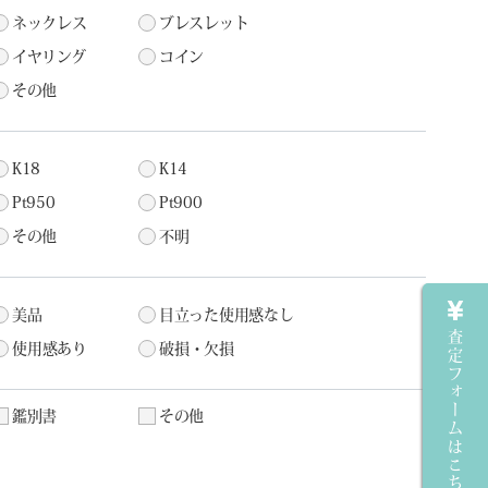
ネックレス
ブレスレット
イヤリング
コイン
その他
K18
K14
Pt950
Pt900
その他
不明
美品
目立った使用感なし
査定フォームはこちら
使用感あり
破損・欠損
鑑別書
その他