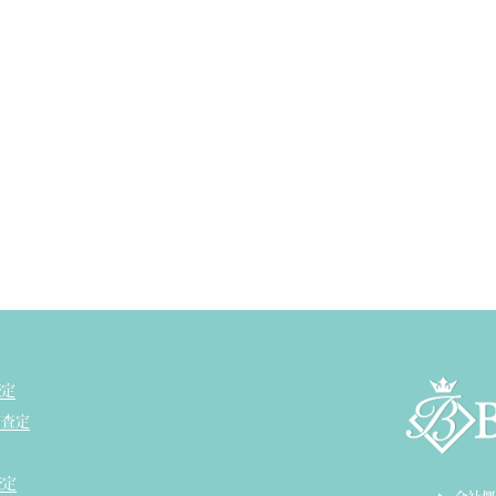
査定
ド査定
査定