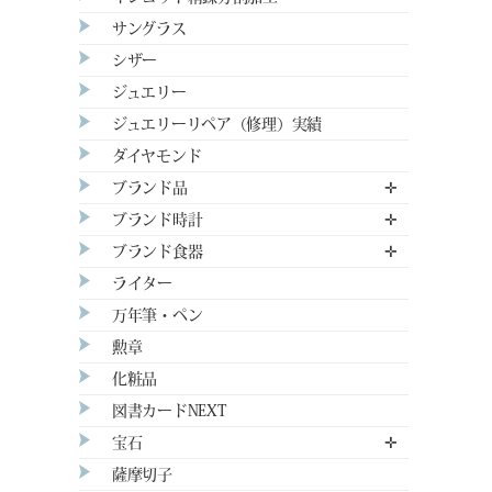
サングラス
シザー
ジュエリー
ジュエリーリペア（修理）実績
ダイヤモンド
ブランド品
✛
ブランド時計
✛
ブランド食器
✛
ライター
万年筆・ペン
勲章
化粧品
図書カードNEXT
宝石
✛
薩摩切子