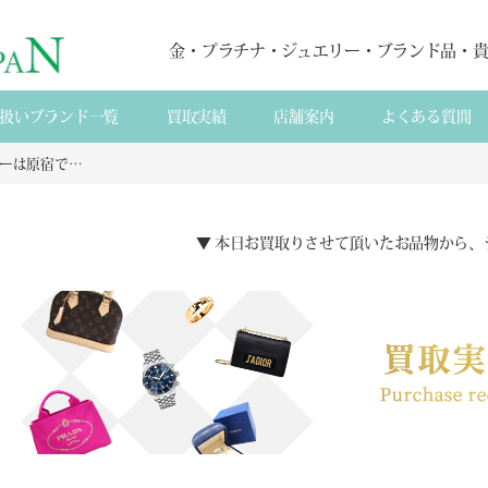
金・プラチナ・ジュエリー・ブランド品・
扱いブランド一覧
買取実績
店舗案内
よくある質間
チャオバンブーは原宿で長く愛されるアジアン屋台食堂！神宮前で味わう活気あるエスニック料理
▼ 本日お買取りさせて頂いたお品物から、