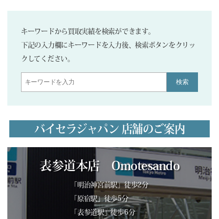
キーワードから買取実績を検索ができます。
下記の入力欄にキーワードを入力後、検索ボタンをクリッ
クしてください。
検索
バイセラジャパン 店舗のご案内
表参道本店 Omotesando
「明治神宮前駅」徒歩2分
「原宿駅」徒歩5分
「表参道駅」徒歩6分