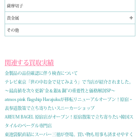
薩摩切子
✛
貴金属
その他
関連する買取実績
金製品の品位確認に伴う検査について
テレビ東京「世の中お金で見てみよう」で当店が紹介されました。
～最高値を次々更新“金＆銀＆銅”の重要性と価格解剖SP～
atmos pink flagship Harajukuが移転リニューアルオープン！原宿・
表参道散策で立ち寄りたいスニーカーショップ
AREUM BAGEL 原宿店がオープン！原宿散策で立ち寄りたい韓国ス
タイルのベーグル専門店
東池袋駅直結にスーパー三徳が登場。買い物も用事も済ませやすく