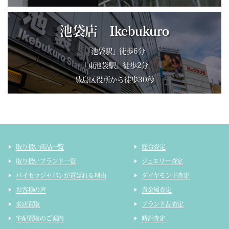
池袋店 Ikebukuro
「池袋駅」徒歩6分
「東池袋駅」徒歩2分
豊島区役所から徒歩30秒
取り扱い商品一覧
総合査定
取り扱いブランド一覧
ジュエリー査定
バイセラジャパンが選ばれる理由
ダイヤモンド査定
お客様の声
貴金属査定
来店買取
ブランド品査定
宅配買取のご案内
時計査定