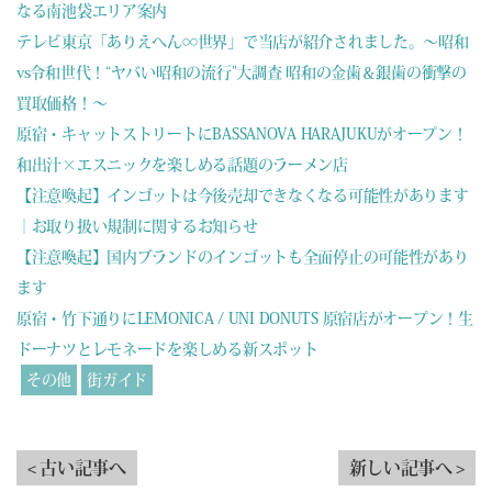
なる南池袋エリア案内
テレビ東京「ありえへん∞世界」で当店が紹介されました。～昭和
vs令和世代！“ヤバい昭和の流行”大調査 昭和の金歯＆銀歯の衝撃の
買取価格！～
原宿・キャットストリートにBASSANOVA HARAJUKUがオープン！
和出汁×エスニックを楽しめる話題のラーメン店
【注意喚起】インゴットは今後売却できなくなる可能性があります
｜お取り扱い規制に関するお知らせ
【注意喚起】国内ブランドのインゴットも全面停止の可能性があり
ます
原宿・竹下通りにLEMONICA / UNI DONUTS 原宿店がオープン！生
ドーナツとレモネードを楽しめる新スポット
その他
街ガイド
< 古い記事へ
新しい記事へ >